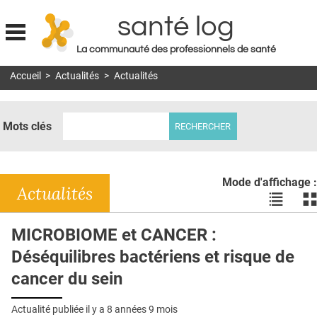
santé log
La communauté des professionnels de santé
Jump to navigation
Accueil
>
Actualités
>
Actualités
MON COMPTE
ABONNEMENT
Mots clés
S'ABONNER À LA REVUE SOIN À DOMICILE
ACTUS
Mode d'affichage :
DOSSIERS
Actualités
Voir
Vo
les
le
RÉSEAUX
actualité
ac
MICROBIOME et CANCER :
en
en
E-REVUE SAD
Déséquilibres bactériens et risque de
liste
bl
THÉMA
cancer du sein
L'APP
Actualité publiée il y a
8 années 9 mois