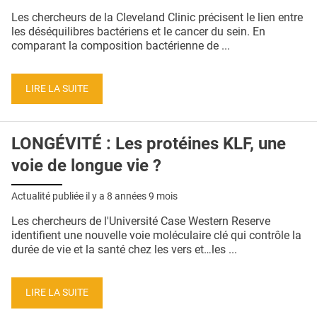
QUI SOMMES-NOUS ?
Les chercheurs de la Cleveland Clinic précisent le lien entre
les déséquilibres bactériens et le cancer du sein. En
PUBLICITÉ
comparant la composition bactérienne de ...
CONDITIONS GÉNÉRALES
LIRE LA SUITE
CONTACT
CRÉDITS
LONGÉVITÉ : Les protéines KLF, une
voie de longue vie ?
Actualité publiée il y a
8 années 9 mois
Les chercheurs de l'Université Case Western Reserve
identifient une nouvelle voie moléculaire clé qui contrôle la
durée de vie et la santé chez les vers et…les ...
LIRE LA SUITE