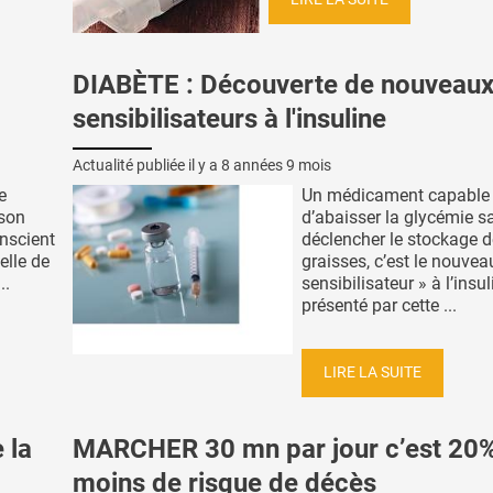
DIABÈTE : Découverte de nouveau
sensibilisateurs à l'insuline
Actualité publiée il y a
8 années 9 mois
e
Un médicament capable
 son
d’abaisser la glycémie s
nscient
déclencher le stockage 
elle de
graisses, c’est le nouvea
..
sensibilisateur » à l’insul
présenté par cette ...
LIRE LA SUITE
 la
MARCHER 30 mn par jour c’est 20
moins de risque de décès