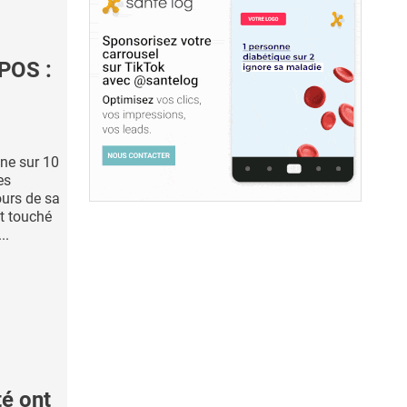
POS :
ne sur 10
es
urs de sa
nt touché
..
é ont