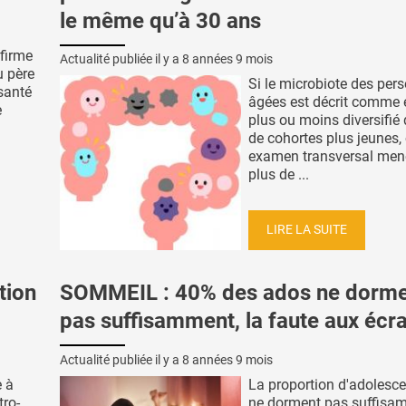
le même qu’à 30 ans
nfirme
Actualité publiée il y a
8 années 9 mois
u père
Si le microbiote des per
santé
âgées est décrit comme 
e
plus ou moins diversifié 
de cohortes plus jeunes, 
examen transversal men
plus de ...
LIRE LA SUITE
tion
SOMMEIL : 40% des ados ne dorm
pas suffisamment, la faute aux écr
Actualité publiée il y a
8 années 9 mois
e à
La proportion d'adolesce
tro-
ne dorment pas suffisa