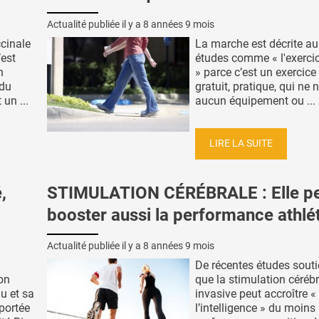
Actualité publiée il y a
8 années 9 mois
ccinale
La marche est décrite au 
’est
études comme « l'exercic
n
» parce c’est un exercice
 du
gratuit, pratique, qui ne 
un ...
aucun équipement ou ...
LIRE LA SUITE
,
STIMULATION CÉRÉBRALE : Elle p
booster aussi la performance athlé
Actualité publiée il y a
8 années 9 mois
De récentes études sout
on
que la stimulation céréb
au et sa
invasive peut accroître «
portée
l’intelligence » du moins 