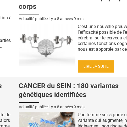
corps
tion à
Actualité publiée il y a
8 années 9 mois
C’est une nouvelle preuv
l’efficacité possible de l’
cérébral sur le cerveau et
arties
certaines fonctions cogni
..
nous est apportée par cett
LIRE LA SUITE
s
CANCER du SEIN : 180 variantes
génétiques identifiées
Actualité publiée il y a
8 années 9 mois
ité de
Une femme sur 5 porte 
alors
variante qui augmente, 
somme
légèrement, son risque d