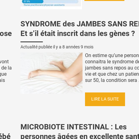
SYNDROME des JAMBES SANS RE
rose
Et s’il était inscrit dans les gènes ?
Actualité publiée il y a
8 années 9 mois
On estime qu’une person
 vont
connaitra le syndrome d
 de la
jambes sans repos au co
que
vie et que chez un patie
ais
sur 50, la condition sera .
LIRE LA SUITE
MICROBIOTE INTESTINAL : Les
bébé
personnes âgées en excellente sant