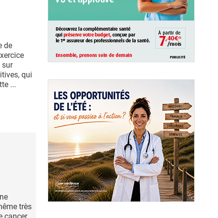
e de
exercice
 sur
tives, qui
e ...
une
même très
e cancer