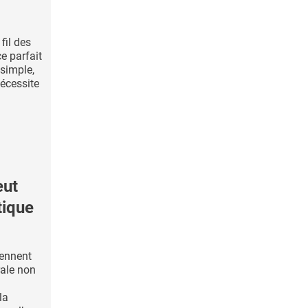
fil des
e parfait
 simple,
nécessite
eut
tique
iennent
rale non
la