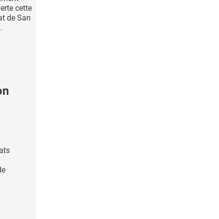
rte cette
tat de San
.
on
ats
de