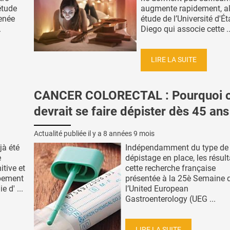
étude
augmente rapidement, ale
enée
étude de l’Université d'É
.
Diego qui associe cette ..
LIRE LA SUITE
CANCER COLORECTAL : Pourquoi 
devrait se faire dépister dès 45 ans
Actualité publiée il y a
8 années 9 mois
jà été
Indépendamment du type de
e
dépistage en place, les résult
itive et
cette recherche française
ppement
présentée à la 25è Semaine 
 d' ...
l’United European
Gastroenterology (UEG ...
LIRE LA SUITE