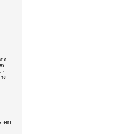
x
ans
des
u «
ine
% en