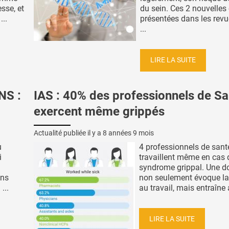
sse, et
du sein. Ces 2 nouvelles
...
présentées dans les rev
...
LIRE LA SUITE
NS :
IAS : 40% des professionnels de Sa
exercent même grippés
Actualité publiée il y a
8 années 9 mois
u
4 professionnels de sant
i
travaillent même en cas 
syndrome grippal. Une d
ons
non seulement évoque la
...
au travail, mais entraîne a
LIRE LA SUITE