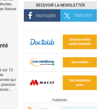
 études,
RECEVOIR LA NEWSLETTER
ues Nature
tout sur votre
santé mentale
nté
Vos crédits
é sur 10
de
onnée qui
Vos solutions
 pression
pros
ussi ...
Publicités :