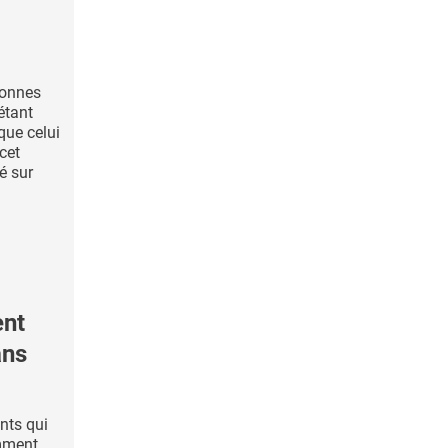
sonnes
étant
que celui
cet
é sur
ent
ans
nts qui
mment