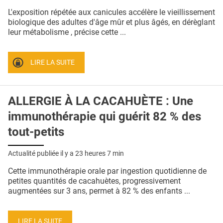
QUI SOMMES-NOUS ?
L'exposition répétée aux canicules accélère le vieillissement
biologique des adultes d'âge mûr et plus âgés, en dérèglant
PUBLICITÉ
leur métabolisme , précise cette ...
CONDITIONS GÉNÉRALES
LIRE LA SUITE
CONTACT
CRÉDITS
ALLERGIE À LA CACAHUÈTE : Une
immunothérapie qui guérit 82 % des
tout-petits
Actualité publiée il y a
23 heures 7 min
Cette immunothérapie orale par ingestion quotidienne de
petites quantités de cacahuètes, progressivement
augmentées sur 3 ans, permet à 82 % des enfants ...
LIRE LA SUITE