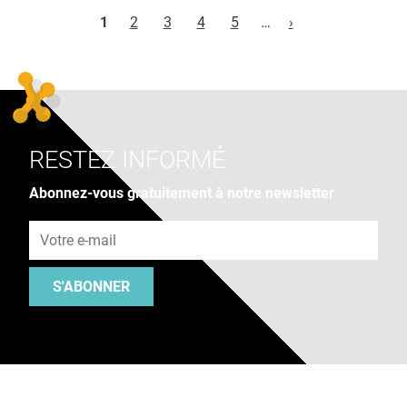
Pages
1
2
3
4
5
…
›
RESTEZ INFORMÉ
Abonnez-vous gratuitement à notre newsletter
Adresse e-mail
S'ABONNER