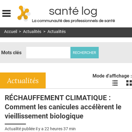
santé log
La communauté des professionnels de santé
Jump to navigation
Accueil
>
Actualités
>
Actualités
MON COMPTE
ABONNEMENT
Mots clés
S'ABONNER À LA REVUE SOIN À DOMICILE
ACTUS
Mode d'affichage :
DOSSIERS
Actualités
Voir
Vo
les
le
RÉSEAUX
actualité
ac
RÉCHAUFFEMENT CLIMATIQUE :
en
en
E-REVUE SAD
Comment les canicules accélèrent le
liste
bl
THÉMA
vieillissement biologique
L'APP
Actualité publiée il y a
22 heures 37 min