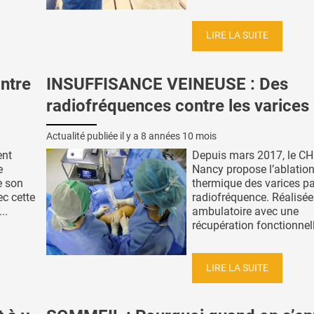
LIRE LA SUITE
ntre
INSUFFISANCE VEINEUSE : Des
radiofréquences contre les varices
Actualité publiée il y a
8 années 10 mois
ent
Depuis mars 2017, le C
e
Nancy propose l’ablatio
le son
thermique des varices pa
ec cette
radiofréquence. Réalisée
..
ambulatoire avec une
récupération fonctionnelle
LIRE LA SUITE