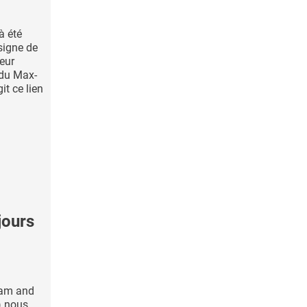
à été
igne de
seur
 du Max-
it ce lien
jours
ham and
) nous