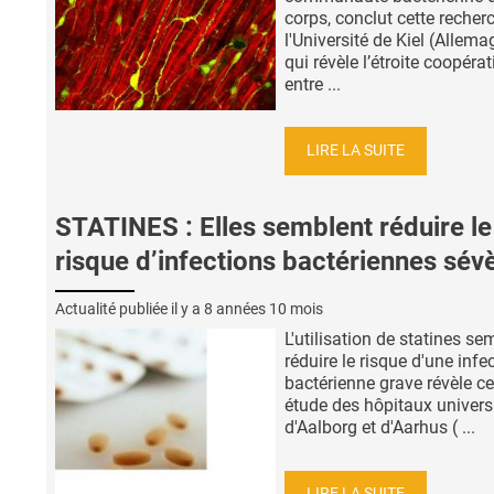
corps, conclut cette recher
l'Université de Kiel (Allema
qui révèle l’étroite coopéra
entre ...
LIRE LA SUITE
STATINES : Elles semblent réduire le
risque d’infections bactériennes sév
Actualité publiée il y a
8 années 10 mois
L'utilisation de statines se
réduire le risque d'une infe
bactérienne grave révèle ce
étude des hôpitaux universi
d'Aalborg et d'Aarhus ( ...
LIRE LA SUITE