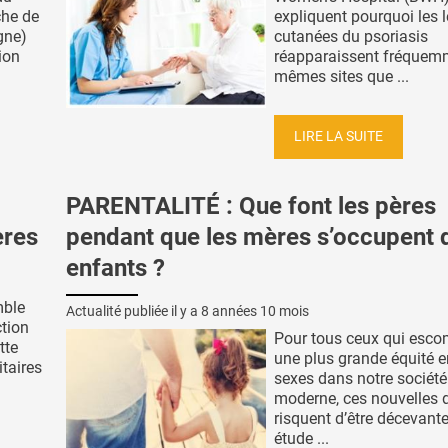
che de
expliquent pourquoi les 
gne)
cutanées du psoriasis
tion
réapparaissent fréquem
mêmes sites que ...
LIRE LA SUITE
PARENTALITÉ : Que font les pères
ères
pendant que les mères s’occupent 
enfants ?
mble
Actualité publiée il y a
8 années 10 mois
ction
Pour tous ceux qui esco
tte
une plus grande équité e
taires
sexes dans notre société
moderne, ces nouvelles
risquent d’être décevante
étude ...