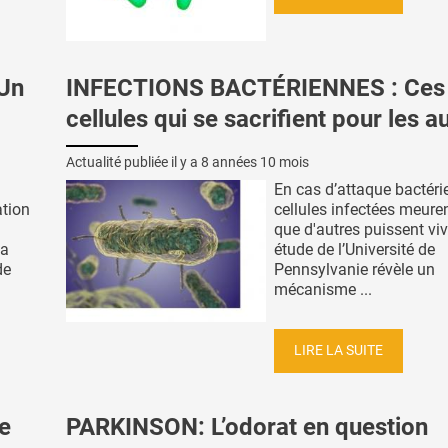
Un
INFECTIONS BACTÉRIENNES : Ces
cellules qui se sacrifient pour les a
Actualité publiée il y a
8 années 10 mois
En cas d’attaque bactéri
ation
cellules infectées meure
que d'autres puissent viv
la
étude de l’Université de
de
Pennsylvanie révèle un
mécanisme ...
LIRE LA SUITE
e
PARKINSON: L’odorat en question