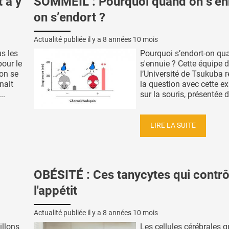
 à y
SOMMEIL : Pourquoi quand on s’en
on s’endort ?
Actualité publiée il y a
8 années 10 mois
s les
Pourquoi s’endort-on qu
pour le
s'ennuie ? Cette équipe 
on se
l’Université de Tsukuba 
nait
la question avec cette e
..
sur la souris, présentée d
LIRE LA SUITE
OBÉSITÉ : Ces tanycytes qui contrô
l'appétit
Actualité publiée il y a
8 années 10 mois
illons
Les cellules cérébrales q