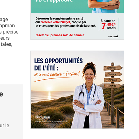
dage
Chapman
s précise
peurs
tales,
e
ur le