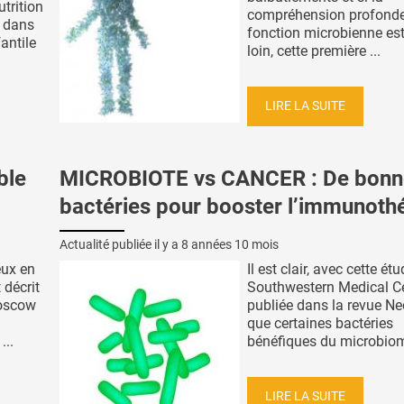
utrition
compréhension profonde
e dans
fonction microbienne es
fantile
loin, cette première ...
LIRE LA SUITE
ble
MICROBIOTE vs CANCER : De bonn
bactéries pour booster l’immunoth
Actualité publiée il y a
8 années 10 mois
eux en
Il est clair, avec cette ét
 décrit
Southwestern Medical Ce
Moscow
publiée dans la revue Ne
que certaines bactéries
...
bénéfiques du microbiome
LIRE LA SUITE