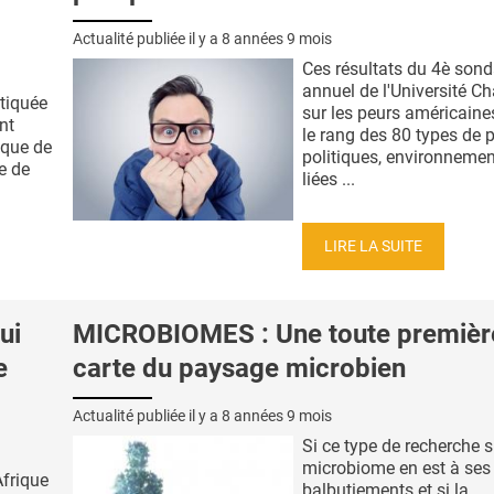
Actualité publiée il y a
8 années 9 mois
Ces résultats du 4è son
annuel de l'Université 
atiquée
sur les peurs américaine
nt
le rang des 80 types de 
sque de
politiques, environnemen
e de
liées ...
LIRE LA SUITE
ui
MICROBIOMES : Une toute premièr
e
carte du paysage microbien
Actualité publiée il y a
8 années 9 mois
Si ce type de recherche s
microbiome en est à ses
Afrique
balbutiements et si la