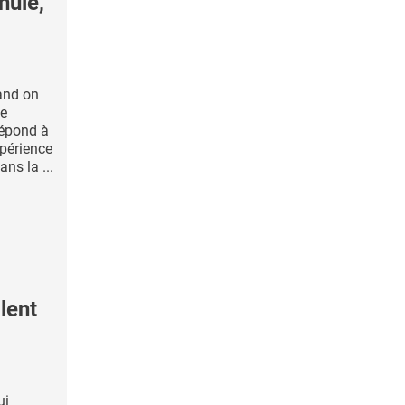
nuie,
and on
de
répond à
xpérience
ans la ...
lent
ui