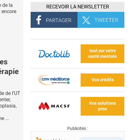
 de la
RECEVOIR LA NEWSLETTER
t encore
tout sur votre
santé mentale
es
érapie
Vos crédits
ude de l’UT
nter,
Vos solutions
oplasia,
pros
 ...
Publicités :