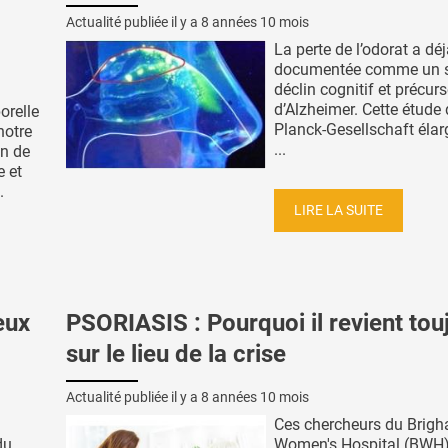
Actualité publiée il y a
8 années 10 mois
La perte de l’odorat a déj
documentée comme un s
déclin cognitif et précur
d’Alzheimer. Cette étude
orelle
Planck-Gesellschaft élarg
notre
...
on de
e et
.
LIRE LA SUITE
eux
PSORIASIS : Pourquoi il revient tou
sur le lieu de la crise
Actualité publiée il y a
8 années 10 mois
Ces chercheurs du Brig
du
Women's Hospital (BWH