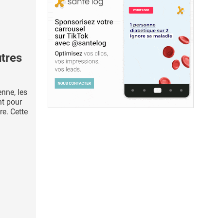
utres
enne, les
nt pour
re. Cette