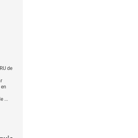
HRU de
n
r
 en
 ...