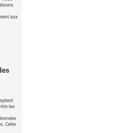
lésions
ment aux
des
mptent
ntre les
 données
s. Cette