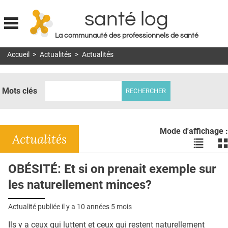
santé log
La communauté des professionnels de santé
Jump to navigation
Accueil
>
Actualités
>
Actualités
MON COMPTE
ABONNEMENT
Mots clés
S'ABONNER À LA REVUE SOIN À DOMICILE
ACTUS
Mode d'affichage :
DOSSIERS
Actualités
Voir
Vo
les
le
RÉSEAUX
actualité
ac
OBÉSITÉ: Et si on prenait exemple sur
en
en
E-REVUE SAD
les naturellement minces?
liste
bl
THÉMA
Actualité publiée il y a
10 années 5 mois
L'APP
Ils y a ceux qui luttent et ceux qui restent naturellement