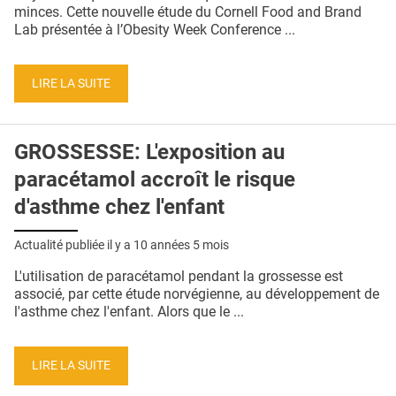
QUI SOMMES-NOUS ?
minces. Cette nouvelle étude du Cornell Food and Brand
Lab présentée à l’Obesity Week Conference ...
PUBLICITÉ
CONDITIONS GÉNÉRALES
LIRE LA SUITE
CONTACT
GROSSESSE: L'exposition au
CRÉDITS
paracétamol accroît le risque
d'asthme chez l'enfant
Actualité publiée il y a
10 années 5 mois
L'utilisation de paracétamol pendant la grossesse est
associé, par cette étude norvégienne, au développement de
l'asthme chez l'enfant. Alors que le ...
LIRE LA SUITE