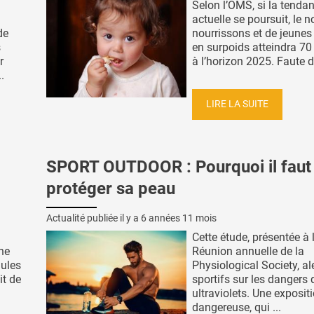
Selon l’OMS, si la tenda
actuelle se poursuit, le 
de
nourrissons et de jeunes
s
en surpoids atteindra 70
r
à l’horizon 2025. Faute d’ 
.
LIRE LA SUITE
SPORT OUTDOOR : Pourquoi il faut
protéger sa peau
Actualité publiée il y a
6 années 11 mois
Cette étude, présentée à 
ne
Réunion annuelle de la
lules
Physiological Society, ale
it de
sportifs sur les dangers 
ultraviolets. Une exposit
dangereuse, qui ...