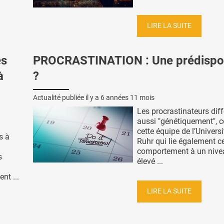
LIRE LA SUITE
es
PROCRASTINATION : Une prédispos
à
?
Actualité publiée il y a
6 années 11 mois
Les procrastinateurs diff
aussi "génétiquement", c
cette équipe de l’Universi
s à
Ruhr qui lie également c
comportement à un nive
s
élevé ...
nt ...
LIRE LA SUITE