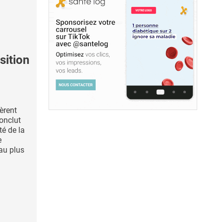
ition
èrent
onclut
té de la
e
au plus