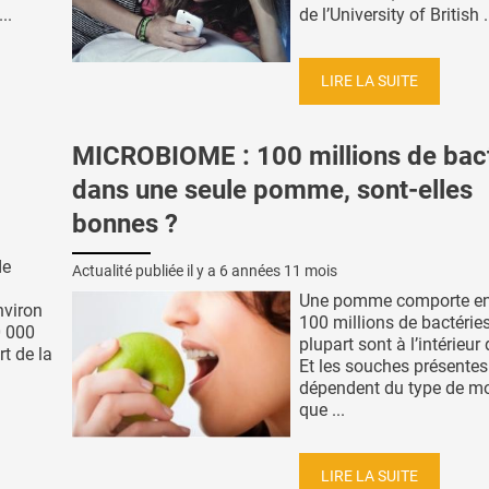
..
de l’University of British .
LIRE LA SUITE
MICROBIOME : 100 millions de bac
dans une seule pomme, sont-elles
bonnes ?
de
Actualité publiée il y a
6 années 11 mois
Une pomme comporte en
nviron
100 millions de bactéries
0 000
plupart sont à l’intérieur 
t de la
Et les souches présentes
dépendent du type de m
que ...
LIRE LA SUITE