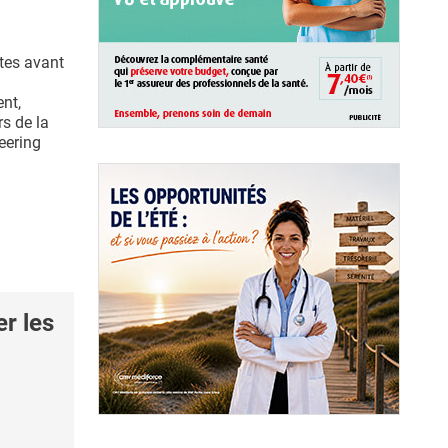
tes avant
nt,
rs de la
eering
r les