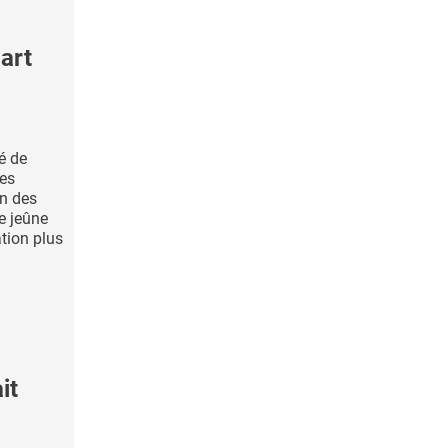
art
té de
les
on des
e jeûne
ation plus
it