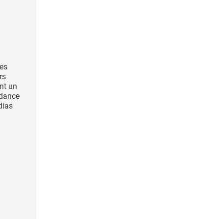
les
rs
ent un
ndance
dias