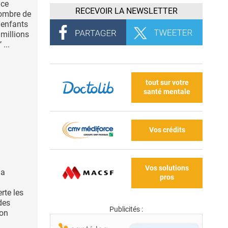
nce
RECEVOIR LA NEWSLETTER
nombre de
 enfants
 millions
...
tout sur votre
santé mentale
Vos crédits
Vos solutions
la
pros
rte les
des
Publicités :
ion