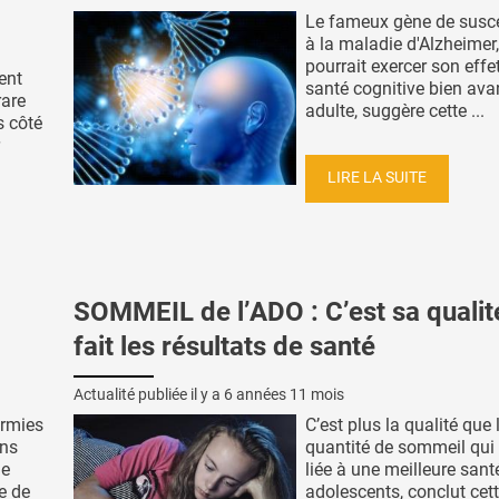
Le fameux gène de suscep
à la maladie d'Alzheimer
pourrait exercer son effet
ment
santé cognitive bien avan
rare
adulte, suggère cette ...
s côté
LIRE LA SUITE
SOMMEIL de l’ADO : C’est sa qualit
fait les résultats de santé
Actualité publiée il y a
6 années 11 mois
ormies
C’est plus la qualité que 
ons
quantité de sommeil qui
ie
liée à une meilleure sant
e de
adolescents, conclut cet