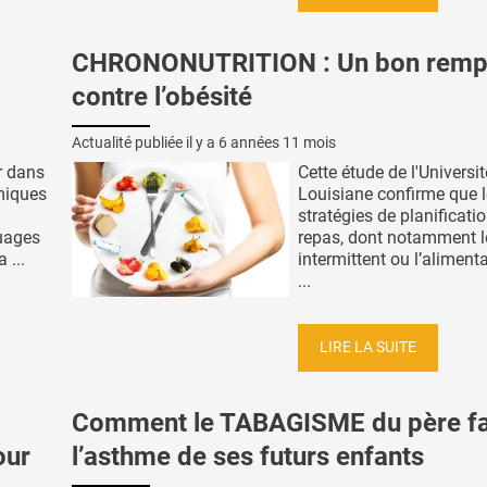
CHRONONUTRITION : Un bon remp
contre l’obésité
Actualité publiée il y a
6 années 11 mois
er dans
Cette étude de l'Universi
miques
Louisiane confirme que 
stratégies de planificati
ages ​​
repas, dont notamment l
 ...
intermittent ou l’aliment
...
LIRE LA SUITE
Comment le TABAGISME du père fa
our
l’asthme de ses futurs enfants