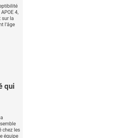
tibilité
, APOE 4,
 sur la
t l'âge
é qui
la
 semble
é chez les
te équipe