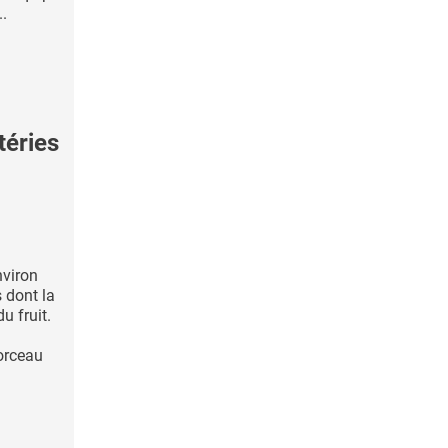
..
téries
viron
 dont la
du fruit.
orceau