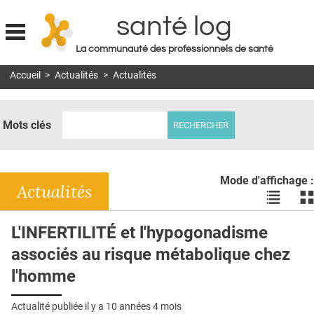
santé log
La communauté des professionnels de santé
Jump to navigation
Accueil
>
Actualités
>
Actualités
MON COMPTE
ABONNEMENT
Mots clés
S'ABONNER À LA REVUE SOIN À DOMICILE
ACTUS
Mode d'affichage :
DOSSIERS
Actualités
Voir
Vo
les
le
RÉSEAUX
actualité
ac
L'INFERTILITÉ et l'hypogonadisme
en
en
E-REVUE SAD
associés au risque métabolique chez
liste
bl
THÉMA
l'homme
L'APP
Actualité publiée il y a
10 années 4 mois