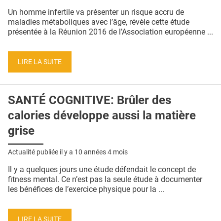
QUI SOMMES-NOUS ?
Un homme infertile va présenter un risque accru de
maladies métaboliques avec l’âge, révèle cette étude
PUBLICITÉ
présentée à la Réunion 2016 de l’Association européenne ...
CONDITIONS GÉNÉRALES
LIRE LA SUITE
CONTACT
CRÉDITS
SANTÉ COGNITIVE: Brûler des
calories développe aussi la matière
grise
Actualité publiée il y a
10 années 4 mois
Il y a quelques jours une étude défendait le concept de
fitness mental. Ce n’est pas la seule étude à documenter
les bénéfices de l’exercice physique pour la ...
LIRE LA SUITE