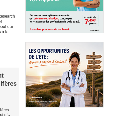
Research
de
éoul qui
 à la
nt
ifères
fères
ès l'«