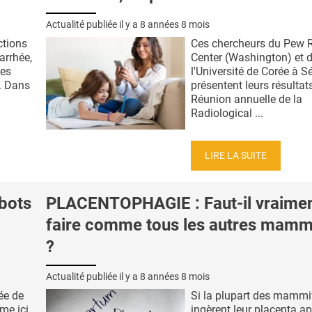
Actualité publiée il y a
8 années 8 mois
ctions
Ces chercheurs du Pew 
iarrhée,
Center (Washington) et 
res
l'Université de Corée à S
x. Dans
présentent leurs résultats
Réunion annuelle de la
Radiological ...
LIRE LA SUITE
bots
PLACENTOPHAGIE : Faut-il vraime
faire comme tous les autres mamm
?
Actualité publiée il y a
8 années 8 mois
ée de
Si la plupart des mammi
me ici
ingèrent leur placenta apr