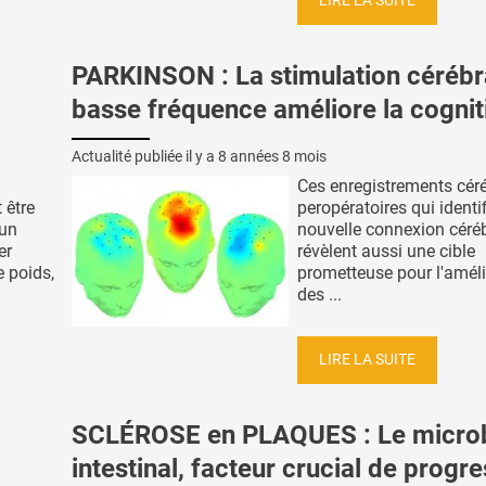
LIRE LA SUITE
PARKINSON : La stimulation cérébr
basse fréquence améliore la cognit
Actualité publiée il y a
8 années 8 mois
Ces enregistrements cér
 être
peropératoires qui identi
’un
nouvelle connexion céré
er
révèlent aussi une cible
e poids,
prometteuse pour l'améli
des ...
LIRE LA SUITE
SCLÉROSE en PLAQUES : Le micro
intestinal, facteur crucial de progr