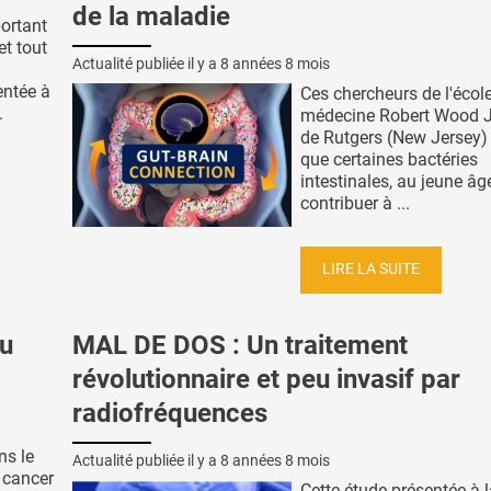
de la maladie
ortant
et tout
Actualité publiée il y a
8 années 8 mois
entée à
Ces chercheurs de l'écol
.
médecine Robert Wood 
de Rutgers (New Jersey) 
que certaines bactéries
intestinales, au jeune âg
contribuer à ...
LIRE LA SUITE
au
MAL DE DOS : Un traitement
révolutionnaire et peu invasif par
radiofréquences
ns le
Actualité publiée il y a
8 années 8 mois
 cancer
Cette étude présentée à 