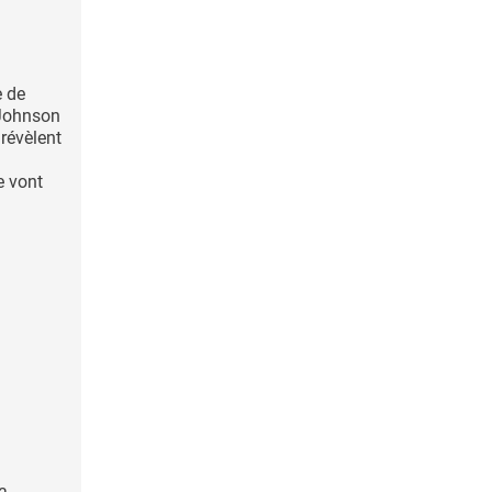
e de
Johnson
révèlent
e vont
la