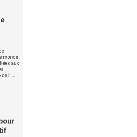
de
rop
 le monde
 liées aux
et
e l’ ...
pour
tif