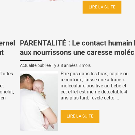
LIRE LA SUITE
ernel
PARENTALITÉ : Le contact humain 
nt
aux nourrissons une caresse moléc
Actualité publiée il y a
8 années 8 mois
études
Être pris dans les bras, cajolé ou
réconforté, laisse une « trace »
et
moléculaire positive au bébé et
onclut,
cet effet est même détectable 4
ien
ans plus tard, révèle cette ...
LIRE LA SUITE