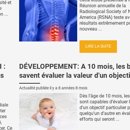
ité et
Réunion annuelle de la
e
Radiological Society of 
n ...
America (RSNA) teste av
résultats extrêmement po
nouveau ...
LIRE LA SUITE
 :
DÉVELOPPEMENT: A 10 mois, les 
ns
savent évaluer la valeur d'un objecti
Actualité publiée il y a
8 années 8 mois
Dès l’âge de 10 mois, le
sont capables d’évaluer 
iale
d’un objectif particulier 
ter
quelqu’un d’autre en éva
nces
efforts qui seront ...
,
er. Ce