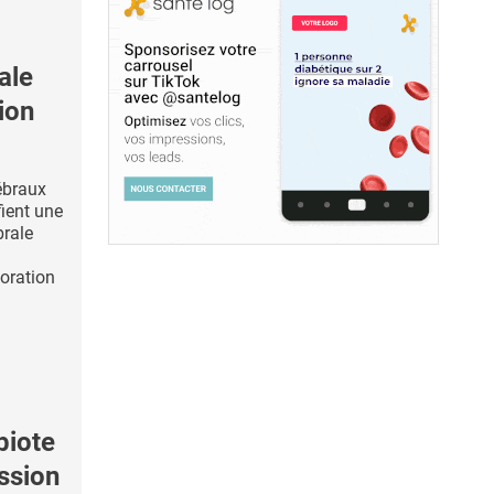
ale
ion
ébraux
fient une
brale
oration
biote
ession