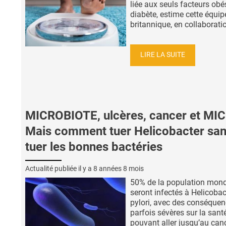
liée aux seuls facteurs obés
diabète, estime cette équip
britannique, en collaboratio
LIRE LA SUITE
MICROBIOTE, ulcères, cancer et MICI
Mais comment tuer Helicobacter sa
tuer les bonnes bactéries
Actualité publiée il y a
8 années 8 mois
50% de la population mond
seront infectés à Helicobac
pylori, avec des conséque
parfois sévères sur la santé
pouvant aller jusqu’au canc