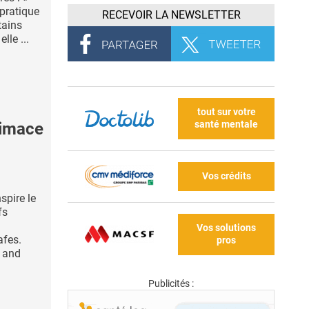
 pratique
RECEVOIR LA NEWSLETTER
tains
lle ...
tout sur votre
santé mentale
limace
Vos crédits
spire le
fs
Vos solutions
afes.
pros
 and
Publicités :