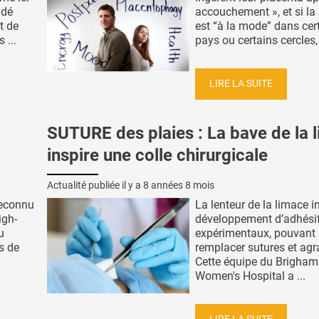
ndé
accouchement », et si la
t de
est “à la mode” dans cer
 ...
pays ou certains cercles, e
LIRE LA SUITE
SUTURE des plaies : La bave de la 
inspire une colle chirurgicale
Actualité publiée il y a
8 années 8 mois
reconnu
La lenteur de la limace in
igh-
développement d’adhési
u
expérimentaux, pouvant
s de
remplacer sutures et agr
Cette équipe du Brigham
Women's Hospital a ...