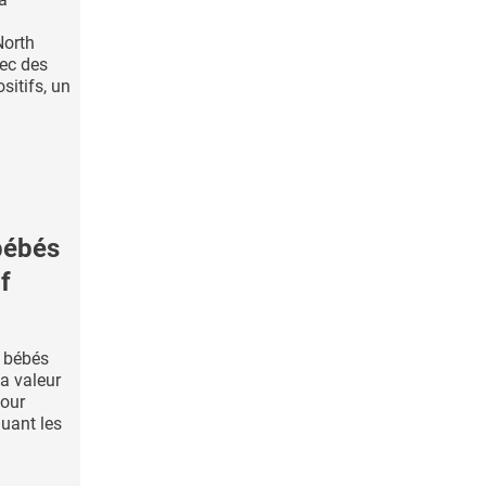
North
ec des
sitifs, un
bébés
f
s bébés
la valeur
pour
luant les