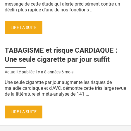
QUI SOMMES-NOUS ?
message de cette étude qui alerte précisément contre un
déclin plus rapide d’une de nos fonctions ...
PUBLICITÉ
CONDITIONS GÉNÉRALES
LIRE LA SUITE
CONTACT
TABAGISME et risque CARDIAQUE :
CRÉDITS
Une seule cigarette par jour suffit
Actualité publiée il y a
8 années 6 mois
Une seule cigarette par jour augmente les risques de
maladie cardiaque et d'AVC, démontre cette très large revue
de la littérature et méta-analyse de 141 ...
LIRE LA SUITE