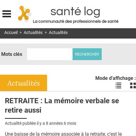
santé log
La communauté des professionnels de santé
Jump to navigation
Accueil
>
Actualités
>
Actualités
MON COMPTE
ABONNEMENT
Mots clés
S'ABONNER À LA REVUE SOIN À DOMICILE
ACTUS
Mode d'affichage :
DOSSIERS
Actualités
Voir
Vo
les
le
RÉSEAUX
actualité
ac
RETRAITE : La mémoire verbale se
en
en
E-REVUE SAD
retire aussi
liste
bl
THÉMA
Actualité publiée il y a
8 années 6 mois
L'APP
Une baisse de la mémoire associée à la retraite, c’est le