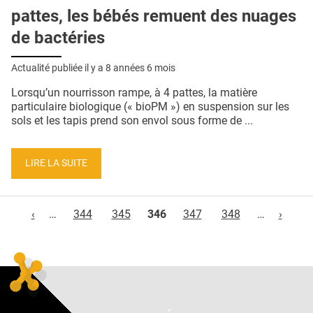
pattes, les bébés remuent des nuages
de bactéries
Actualité publiée il y a
8 années 6 mois
Lorsqu’un nourrisson rampe, à 4 pattes, la matière
particulaire biologique (« bioPM ») en suspension sur les
sols et les tapis prend son envol sous forme de ...
LIRE LA SUITE
Pages
‹
…
344
345
346
347
348
…
›