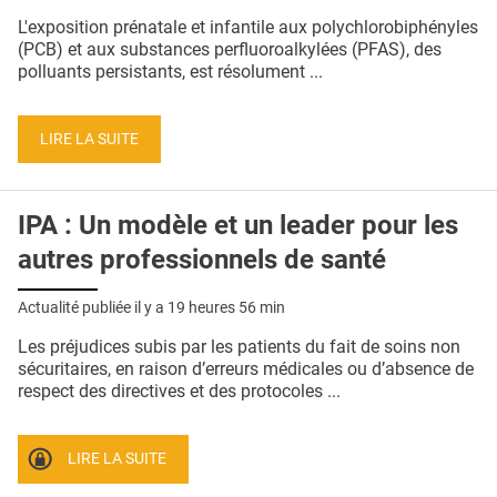
QUI SOMMES-NOUS ?
L'exposition prénatale et infantile aux polychlorobiphényles
(PCB) et aux substances perfluoroalkylées (PFAS), des
PUBLICITÉ
polluants persistants, est résolument ...
CONDITIONS GÉNÉRALES
LIRE LA SUITE
CONTACT
CRÉDITS
IPA : Un modèle et un leader pour les
autres professionnels de santé
Actualité publiée il y a
19 heures 56 min
Les préjudices subis par les patients du fait de soins non
sécuritaires, en raison d’erreurs médicales ou d’absence de
respect des directives et des protocoles ...
LIRE LA SUITE