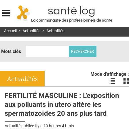
santé log
La communauté des professionnels de santé
Jump to navigation
Accueil
>
Actualités
>
Actualités
MON COMPTE
ABONNEMENT
Mots clés
S'ABONNER À LA REVUE SOIN À DOMICILE
ACTUS
Mode d'affichage :
DOSSIERS
Actualités
Voir
Vo
les
le
RÉSEAUX
actualité
ac
FERTILITÉ MASCULINE : L'exposition
en
en
E-REVUE SAD
aux polluants in utero altère les
liste
bl
THÉMA
spermatozoïdes 20 ans plus tard
L'APP
Actualité publiée il y a
19 heures 41 min