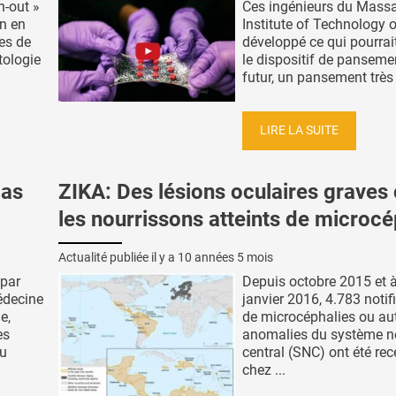
n-out »
Ces ingénieurs du Mass
n en
Institute of Technology 
es de
développé ce qui pourrai
tologie
le dispositif de panseme
futur, un pansement très .
LIRE LA SUITE
pas
ZIKA: Des lésions oculaires graves
les nourrissons atteints de microcé
Actualité publiée il y a
10 années 5 mois
 par
Depuis octobre 2015 et à
édecine
janvier 2016, 4.783 notif
e,
de microcéphalies ou au
es
anomalies du système n
du
central (SNC) ont été rec
chez ...