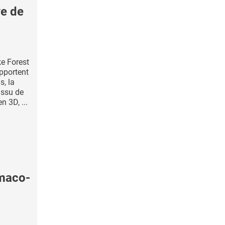
e de
e Forest
pportent
s, la
issu de
 3D, ...
maco-