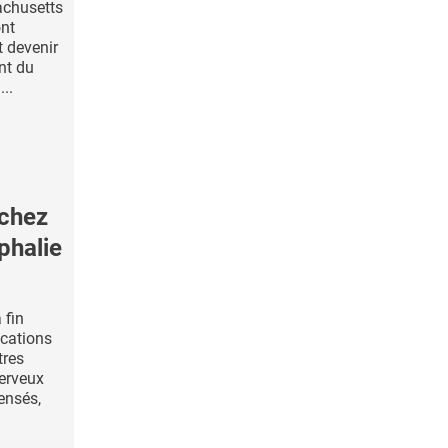
achusetts
ont
t devenir
nt du
..
 chez
phalie
 fin
ications
tres
erveux
ensés,