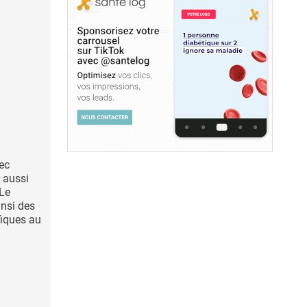
ec
e aussi
 Le
insi des
fiques au