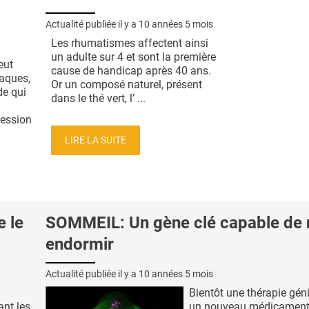
Actualité publiée il y a
10 années 5 mois
Les rhumatismes affectent ainsi
un adulte sur 4 et sont la première
eut
cause de handicap après 40 ans.
iaques,
Or un composé naturel, présent
de qui
dans le thé vert, l’ ...
ression
LIRE LA SUITE
 le
SOMMEIL: Un gène clé capable de
endormir
Actualité publiée il y a
10 années 5 mois
Bientôt une thérapie gén
nt les
un nouveau médicament