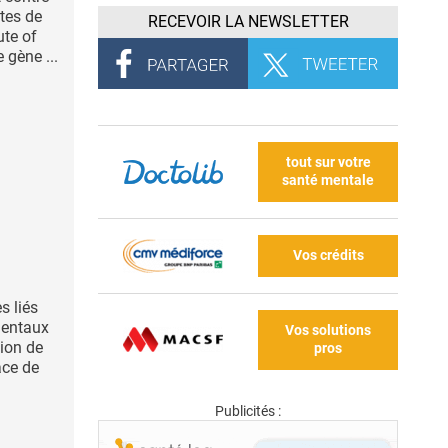
stes de
RECEVOIR LA NEWSLETTER
ute of
 gène ...
tout sur votre
santé mentale
Vos crédits
s liés
mentaux
Vos solutions
sion de
pros
ace de
Publicités :