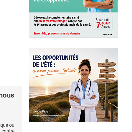
 nous
ique ou
 contre