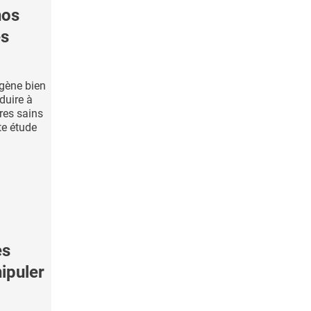
nos
es
gène bien
nduire à
res sains
te étude
es
ipuler