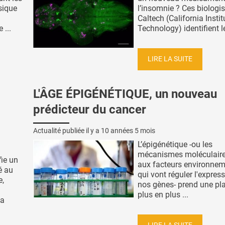
sique
l’insomnie ? Ces biologi
Caltech (California Instit
 ...
Technology) identifient le
LIRE LA SUITE
L'ÂGE ÉPIGÉNÉTIQUE, un nouveau
prédicteur du cancer
Actualité publiée il y a
10 années 5 mois
L’épigénétique -ou les
mécanismes moléculaire
fie un
aux facteurs environne
é au
qui vont réguler l'expres
e,
nos gènes- prend une pl
plus en plus ...
la