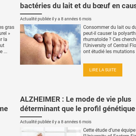
bactéries du lait et du bœuf en cau
Actualité publiée il y a
8 années 6 mois
es gras
Consommer du lait ou d
rel »
peut-il causer la polyarth
r la
rhumatoïde ? Ces cherch
ut
l’University of Central Fl
 ...
ont étudié les mutations .
LIRE LA SUITE
ALZHEIMER : Le mode de vie plus
ême
déterminant que le profil génétique
Actualité publiée il y a
8 années 6 mois
Cette étude d’une équipe