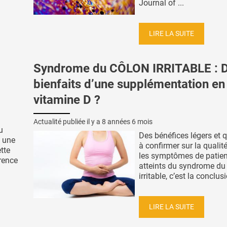
Journal of ...
LIRE LA SUITE
Syndrome du CÔLON IRRITABLE : 
bienfaits d’une supplémentation en
vitamine D ?
Actualité publiée il y a
8 années 6 mois
u
Des bénéfices légers et q
s une
à confirmer sur la qualité
tte
les symptômes de patien
rence
atteints du syndrome du
irritable, c’est la conclusi
LIRE LA SUITE