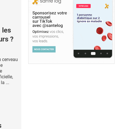
 les
urs ?
u cerveau
de
e
icielle,
la ...
s