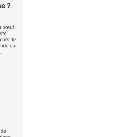
se ?
u bœuf
rite
eurs de
orida qui
..
 de