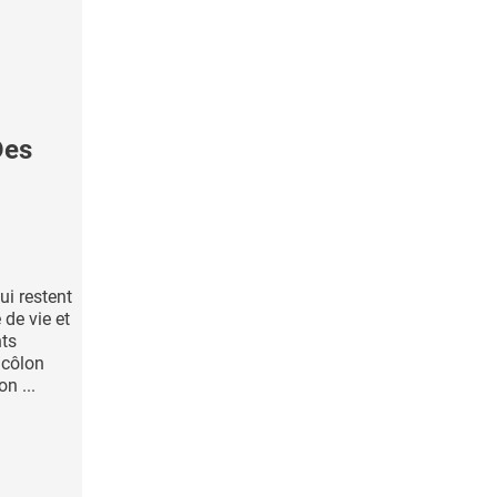
Des
ui restent
 de vie et
ts
 côlon
on ...