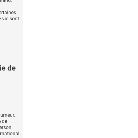
nland,
ertaines
 vie sont
ie de
tumeur,
e de
ferson
ernational