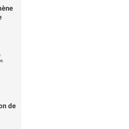
mène
e
s
e.
on de