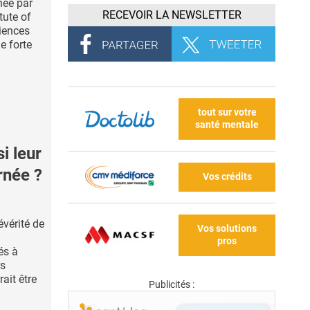
née par
RECEVOIR LA NEWSLETTER
tute of
iences
e forte
tout sur votre
santé mentale
 leur
urnée ?
Vos crédits
évérité de
Vos solutions
pros
és à
rs
ait être
Publicités :