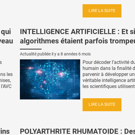
LIRE LA SUITE
 qui
INTELLIGENCE ARTIFICIELLE : Et si
rveau
algorithmes étaient parfois trompe
Actualité publiée il y a
8 années 6 mois
s
Pour décoder l’activité d
humain dans la finalité 
ans les
parvenir à développer un
ises,
véritable intelligence artif
l’AVC
les scientifiques utilisent 
LIRE LA SUITE
ins
POLYARTHRITE RHUMATOIDE : De