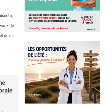
ser ! »,
avaux de
et de de
ne
orale