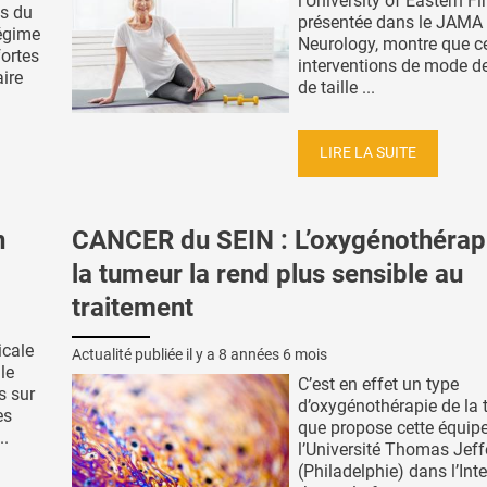
l’University of Eastern Fi
es du
présentée dans le JAMA
égime
Neurology, montre que c
fortes
interventions de mode de
ire
de taille ...
LIRE LA SUITE
n
CANCER du SEIN : L’oxygénothérap
la tumeur la rend plus sensible au
traitement
icale
Actualité publiée il y a
8 années 6 mois
le
C’est en effet un type
s sur
d’oxygénothérapie de la 
es
que propose cette équip
..
l’Université Thomas Jef
(Philadelphie) dans l’Int