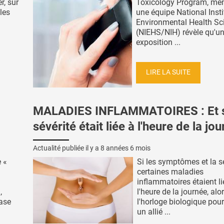
r, sur
Toxicology Program, me
les
une équipe National Insti
Environmental Health Sc
(NIEHS/NIH) révèle qu'un
exposition ...
LIRE LA SUITE
MALADIES INFLAMMATOIRES : Et si
sévérité était liée à l'heure de la jo
Actualité publiée il y a
8 années 6 mois
 «
Si les symptômes et la s
certaines maladies
inflammatoires étaient li
,
l'heure de la journée, alo
base
l'horloge biologique pourr
un allié ...