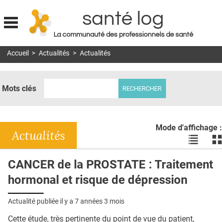
santé log
La communauté des professionnels de santé
Jump to navigation
Accueil
>
Actualités
>
Actualités
MON COMPTE
ABONNEMENT
Mots clés
S'ABONNER À LA REVUE SOIN À DOMICILE
ACTUS
Mode d'affichage :
DOSSIERS
Actualités
Voir
Vo
les
le
RÉSEAUX
actualité
ac
CANCER de la PROSTATE : Traitement
en
en
E-REVUE SAD
hormonal et risque de dépression
liste
bl
THÉMA
Actualité publiée il y a
7 années 3 mois
L'APP
Cette étude, très pertinente du point de vue du patient,