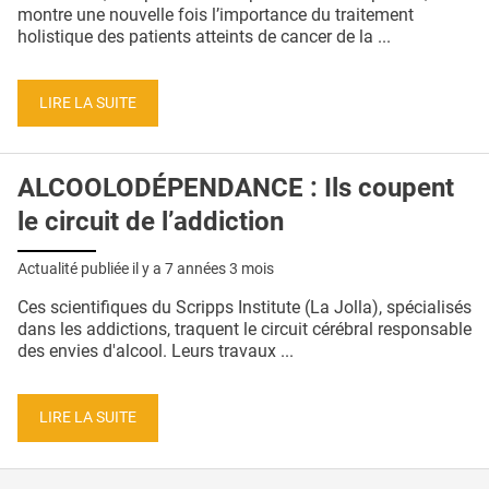
QUI SOMMES-NOUS ?
montre une nouvelle fois l’importance du traitement
holistique des patients atteints de cancer de la ...
PUBLICITÉ
CONDITIONS GÉNÉRALES
LIRE LA SUITE
CONTACT
ALCOOLODÉPENDANCE : Ils coupent
CRÉDITS
le circuit de l’addiction
Actualité publiée il y a
7 années 3 mois
Ces scientifiques du Scripps Institute (La Jolla), spécialisés
dans les addictions, traquent le circuit cérébral responsable
des envies d'alcool. Leurs travaux ...
LIRE LA SUITE