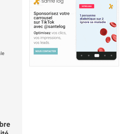
ale
bre
ité