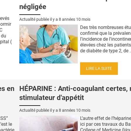
négligée
levés
Actualité publiée il y a
8 années 10 mois
dormir
Des très nombreuses étu
MC
confirmé que la prévalen
 du
l'incidence de l'incontin
ital (
élevées chez les patients
de diabète de type 2, de .
LIRE LA SUITE
es en
HÉPARINE : Anti-coagulant certes,
stimulateur d'appétit
Actualité publiée il y a
8 années 10 mois
DSS”
L’autre effet de l’héparine
’est le
ici par ces travaux du Ba
actérie
College of Medicine (Hou