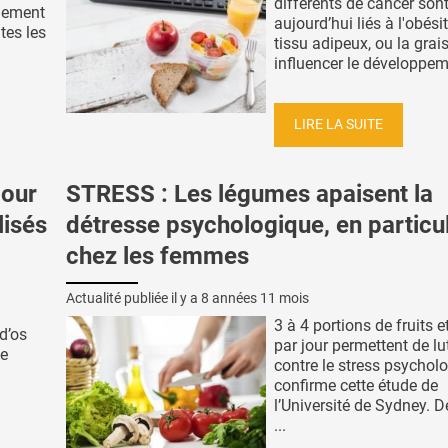
différents de cancer son
blement
aujourd’hui liés à l'obési
tes les
tissu adipeux, ou la grai
influencer le développeme
LIRE LA SUITE
pour
STRESS : Les légumes apaisent la
lisés
détresse psychologique, en particul
chez les femmes
Actualité publiée il y a
8 années 11 mois
3 à 4 portions de fruits 
d’os
par jour permettent de lu
de
contre le stress psychol
confirme cette étude de
l’Université de Sydney. D
...