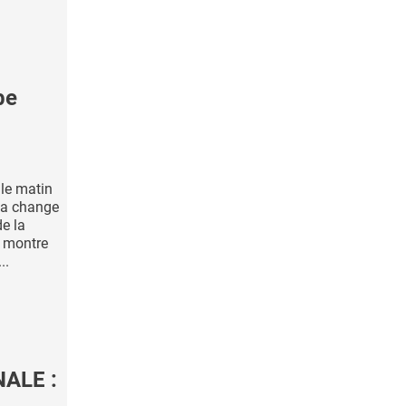
be
le matin
 ça change
de la
e montre
..
ALE :