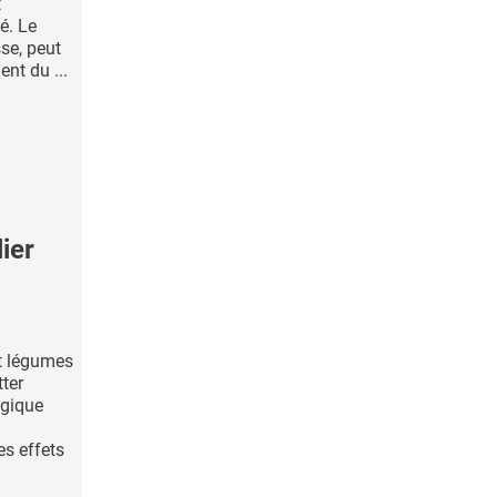
t
té. Le
sse, peut
nt du ...
ier
et légumes
tter
ogique
es effets