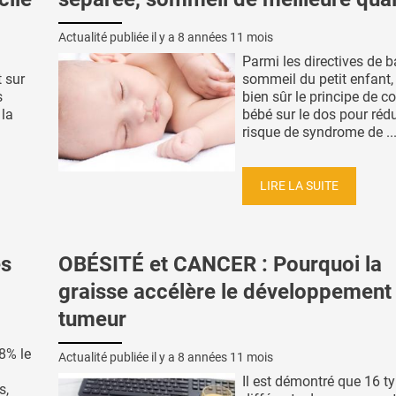
Actualité publiée il y a
8 années 11 mois
Parmi les directives de b
t sur
sommeil du petit enfant, 
s
bien sûr le principe de c
 la
bébé sur le dos pour rédu
risque de syndrome de ..
LIRE LA SUITE
es
OBÉSITÉ et CANCER : Pourquoi la
graisse accélère le développement 
tumeur
8% le
Actualité publiée il y a
8 années 11 mois
Il est démontré que 16 t
s,