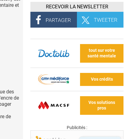
entaire et
RECEVOIR LA NEWSLETTER
tout sur votre
santé mentale
Vos crédits
que des
'encre de
Vos solutions
pager
pros
re de
Publicités :