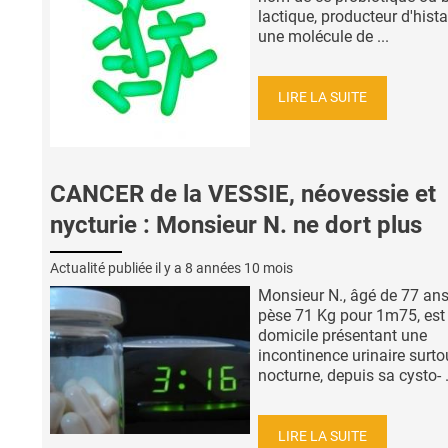
lactique, producteur d'hist
une molécule de ...
LIRE LA SUITE
CANCER de la VESSIE, néovessie et
nycturie : Monsieur N. ne dort plus
Actualité publiée il y a
8 années 10 mois
Monsieur N., âgé de 77 ans
pèse 71 Kg pour 1m75, est
domicile présentant une
incontinence urinaire surto
nocturne, depuis sa cysto- .
LIRE LA SUITE