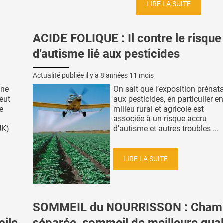
LIRE LA SUITE
ACIDE FOLIQUE : Il contre le risque
d'autisme lié aux pesticides
Actualité publiée il y a
8 années 11 mois
une
On sait que l’exposition prénat
peut
aux pesticides, en particulier en
le
milieu rural et agricole est
associée à un risque accru
UK)
d’autisme et autres troubles ...
LIRE LA SUITE
SOMMEIL du NOURRISSON : Cham
cile
séparée, sommeil de meilleure qual