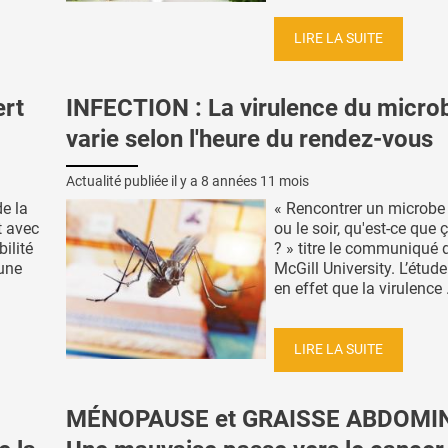
LIRE LA SUITE
ert
INFECTION : La virulence du micro
varie selon l'heure du rendez-vous
Actualité publiée il y a
8 années 11 mois
e la
« Rencontrer un microbe 
t avec
ou le soir, qu'est-ce que
bilité
? » titre le communiqué 
 une
McGill University. L’étud
en effet que la virulence .
LIRE LA SUITE
MÉNOPAUSE et GRAISSE ABDOMIN