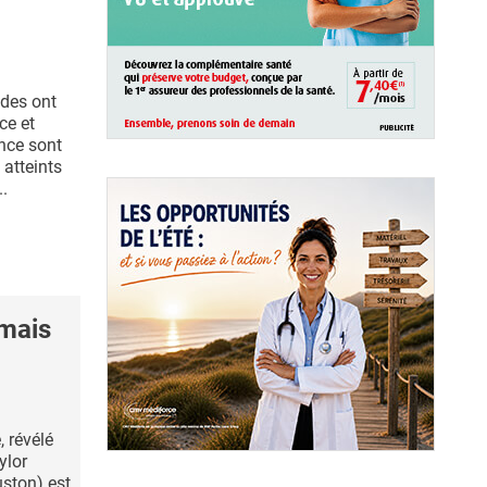
des ont
ce et
ence sont
 atteints
..
 mais
, révélé
ylor
ston) est