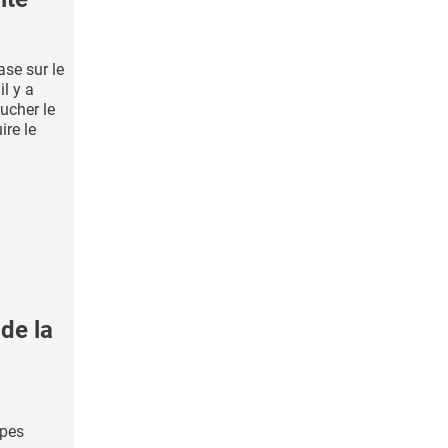
ase sur le
il y a
oucher le
ire le
.
de la
ypes