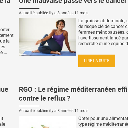
e la
Une mauvaise passe vers le cancer
Actualité publiée il y a
8 années 11 mois
La graisse abdominale, 
de risque clé de cancer c
orter
femmes ménopausées, c
itement
l’avertissement lancé par
ue la
recherche d’une équipe de 
Les
 ...
LIRE LA SUITE
gue
RGO : Le régime méditerranéen eff
contre le reflux ?
Actualité publiée il y a
8 années 11 mois
it
Opter pour une alimenta
ale
type régime méditerrané