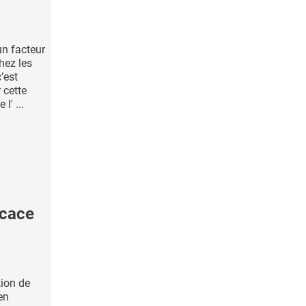
un facteur
hez les
’est
 cette
l' ...
icace
tion de
en