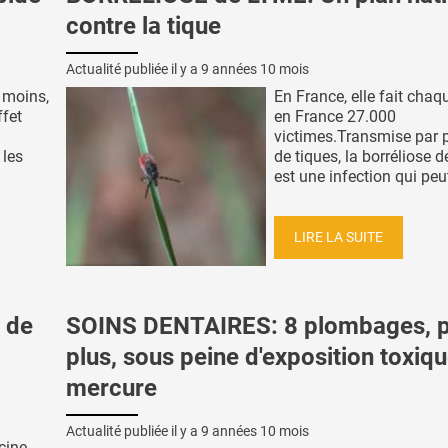
contre la tique
Actualité publiée il y a
9 années 10 mois
 moins,
En France, elle fait cha
ffet
en France 27.000
victimes.Transmise par 
 les
de tiques, la borréliose 
est une infection qui peut 
LIRE LA SUITE
 de
SOINS DENTAIRES: 8 plombages, 
plus, sous peine d'exposition toxiq
mercure
Actualité publiée il y a
9 années 10 mois
cine