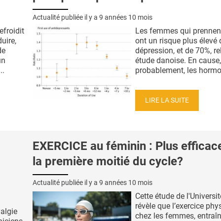
Actualité publiée il y a
9 années 10 mois
efroidit
Les femmes qui prennent 
uire,
ont un risque plus élevé 
de
dépression, et de 70%, re
un
étude danoise. En cause,
..
probablement, les hormon
LIRE LA SUITE
EXERCICE au féminin : Plus efficac
la première moitié du cycle?
Actualité publiée il y a
9 années 10 mois
Cette étude de l'Univers
révèle que l’exercice phy
algie
chez les femmes, entraîn