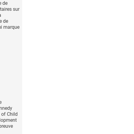
e de
aires sur
a
e de
qui marque
e
ennedy
 of Child
lopment
preuve