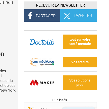
laire, la
RECEVOIR LA NEWSLETTER
tout sur votre
santé mentale
on
Vos crédits
des
et
Vos solutions
s sur la
pros
bjet de ces
 New York
Publicités :