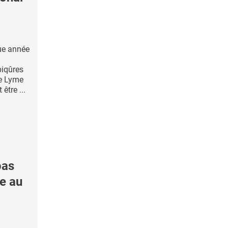
que année
piqûres
de Lyme
être ...
pas
ue au