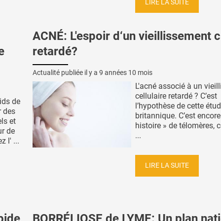
LIRE LA SUITE
ACNÉ: L'espoir d‘un vieillissement 
e
retardé?
Actualité publiée il y a
9 années 10 mois
L'acné associé à un vieil
cellulaire retardé ? C’est
ids de
l’hypothèse de cette étu
r des
britannique. C’est encore
ls et
histoire » de télomères, c
ur de
...
l' ...
LIRE LA SUITE
pide
BORRÉLIOSE de LYME: Un plan nati