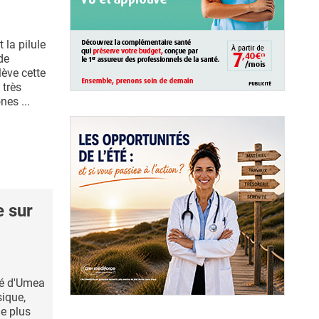
la pilule
de
lève cette
 très
es ...
e sur
ité d'Umea
sique,
e plus