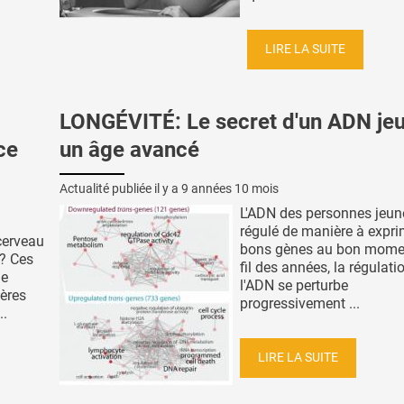
LIRE LA SUITE
LONGÉVITÉ: Le secret d'un ADN je
ce
un âge avancé
Actualité publiée il y a
9 années 10 mois
L'ADN des personnes jeun
régulé de manière à expri
cerveau
bons gènes au bon mome
 ? Ces
fil des années, la régulati
de
l'ADN se perturbe
ères
progressivement ...
..
LIRE LA SUITE