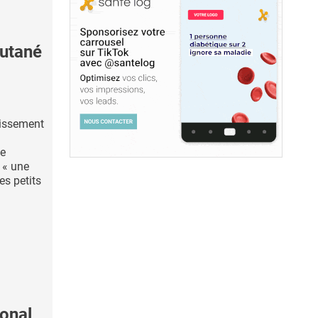
cutané
lissement
de
 « une
es petits
onal