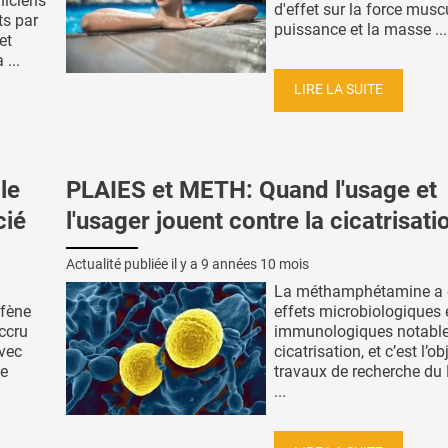
niciens
d'effet sur la force muscu
ts par
puissance et la masse ...
et
 ...
LIRE LA SUITE
le
PLAIES et METH: Quand l'usage et
cié
l'usager jouent contre la cicatrisati
Actualité publiée il y a
9 années 10 mois
La méthamphétamine a 
ofène
effets microbiologiques 
accru
immunologiques notable
avec
cicatrisation, et c’est l’o
ue
travaux de recherche du
...