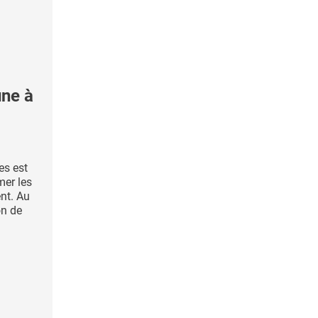
une à
es est
mer les
nt. Au
on de