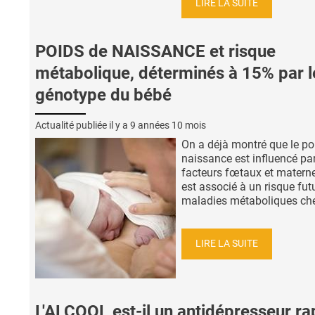
LIRE LA SUITE
POIDS de NAISSANCE et risque
métabolique, déterminés à 15% par l
génotype du bébé
Actualité publiée il y a
9 années 10 mois
On a déjà montré que le po
naissance est influencé pa
facteurs fœtaux et materne
est associé à un risque fut
maladies métaboliques chez 
LIRE LA SUITE
L'ALCOOL est-il un antidépresseur ra