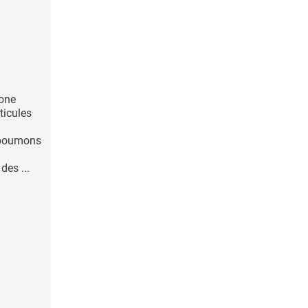
bone
ticules
 poumons
des ...