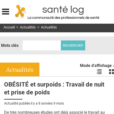
santé log
La communauté des professionnels de santé
Jump to navigation
Accueil
>
Actualités
>
Actualités
MON COMPTE
ABONNEMENT
Mots clés
S'ABONNER À LA REVUE SOIN À DOMICILE
ACTUS
Mode d'affichage :
DOSSIERS
Actualités
Voir
Vo
les
le
RÉSEAUX
actualité
ac
OBÉSITÉ et surpoids : Travail de nuit
en
en
E-REVUE SAD
et prise de poids
liste
bl
THÉMA
Actualité publiée il y a
8 années 9 mois
L'APP
De très nombreuses études ont déjà associé le travail au