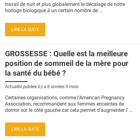
QUI SOMMES-NOUS ?
travail de nuit et plus globalement le décalage de notre
horloge biologique à un certain nombre de ...
PUBLICITÉ
CONDITIONS GÉNÉRALES
LIRE LA SUITE
CONTACT
GROSSESSE : Quelle est la meilleure
CRÉDITS
position de sommeil de la mère pour
la santé du bébé ?
Actualité publiée il y a
8 années 9 mois
Certaines organisations, comme l'American Pregnancy
Association, recommandent aux femmes enceintes de
dormir sur le côté gauche car cela permet d’augmenter l’ ...
LIRE LA SUITE