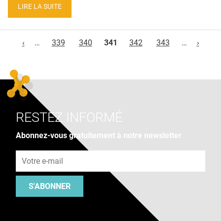
LIRE LA SUITE
Pages
‹
…
339
340
341
342
343
…
›
RESTEZ INFORMÉ
Abonnez-vous gratuitement à notre newsletter
Adresse e-mail
S'ABONNER