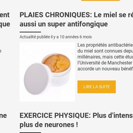
ent
PLAIES CHRONIQUES: Le miel se r
que
aussi un super antifongique
Actualité publiée il y a
10 années 6 mois
Les propriétés antibactéri
e
du miel sont connues depu
millénaires, mais cette étu
l'Université de Manchester 
accorde un nouveau bénéfic
LIRE LA SUITE
une
EXERCICE PHYSIQUE: Plus d'intensi
plus de neurones !