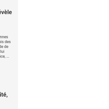
évèle
ennes
is des
de de
lui
e, ...
té,