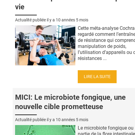
vie
Actualité publiée il y a
10 années 5 mois
Cette méta-analyse Cochra
regardé comment l’entraîn
de résistance qui comprend
manipulation de poids,
l’utilisation d’appareils ou 
résistances ...
LIRE LA SUITE
MICI: Le microbiote fongique, une
nouvelle cible prometteuse
Actualité publiée il y a
10 années 5 mois
Le microbiote fongique ou 
partie de la flore intestinale