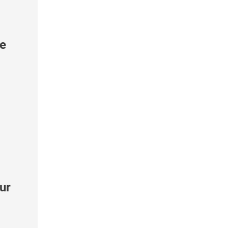
le
ur