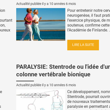
Actualité publiée il y a
10 années 6 mois
ion
Pour entretenir notre cer
neurogenèse, il faut prat
ourtant
l’exercice physique, de 
ion,
soutenue, confirme cette
oureux
l’Académie de Finlande. .
LIRE LA SUITE
PARALYSIE: Stentrode ou l'idée d'u
colonne vertébrale bionique
Actualité publiée il y a
10 années 6 mois
de
Ce développement, no
Stentrode, pourrait ouvrir
de nouveaux traitements
s
paralysie en permettant