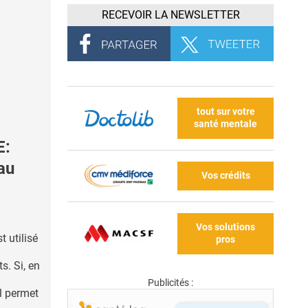
RECEVOIR LA NEWSLETTER
tout sur votre
santé mentale
E:
au
Vos crédits
Vos solutions
t utilisé
pros
s. Si, en
Publicités :
il permet