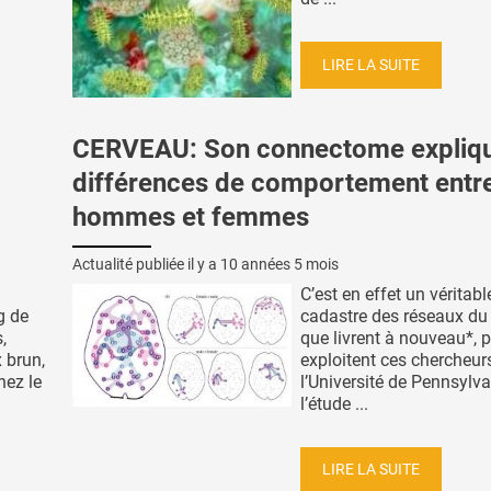
LIRE LA SUITE
CERVEAU: Son connectome expliqu
différences de comportement entr
hommes et femmes
Actualité publiée il y a
10 années 5 mois
C’est en effet un véritabl
g de
cadastre des réseaux du
,
que livrent à nouveau*, 
 brun,
exploitent ces chercheur
hez le
l’Université de Pennsylva
l’étude ...
LIRE LA SUITE