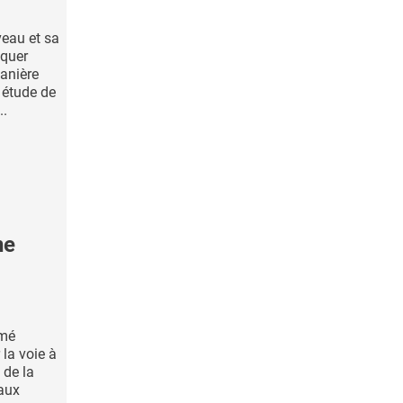
veau et sa
iquer
manière
 étude de
..
ne
mmé
 la voie à
 de la
 aux