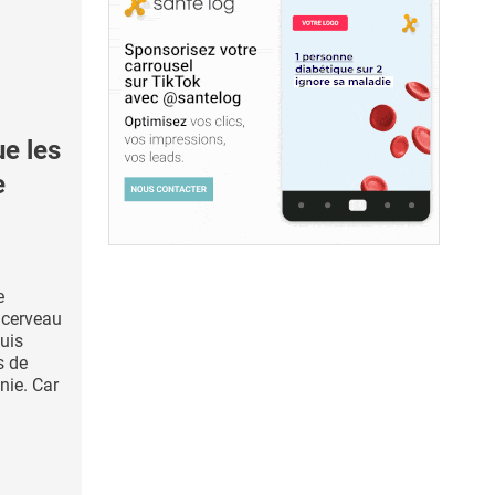
e les
e
e
 cerveau
puis
s de
nie. Car