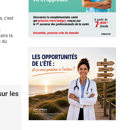
s, c’est
a
ans la
c du
ur les