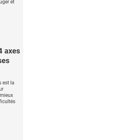
uger et
4 axes
ses
 est la
ur
r mieux
ficultés