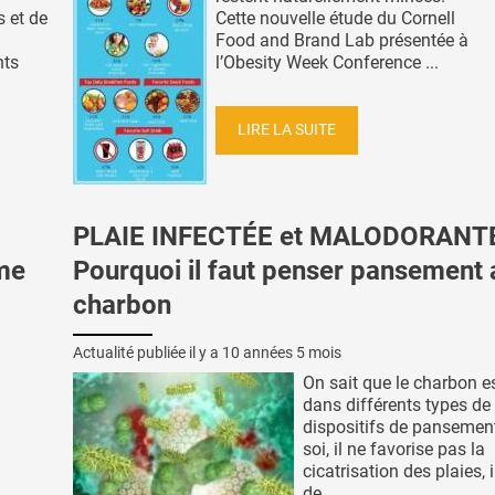
 et de
Cette nouvelle étude du Cornell
Food and Brand Lab présentée à
nts
l’Obesity Week Conference ...
LIRE LA SUITE
PLAIE INFECTÉE et MALODORANT
hme
Pourquoi il faut penser pansement 
charbon
Actualité publiée il y a
10 années 5 mois
On sait que le charbon es
dans différents types de
dispositifs de pansement
soi, il ne favorise pas la
cicatrisation des plaies, 
de ...