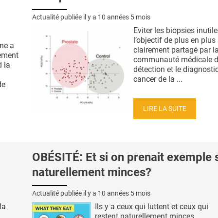
Actualité publiée il y a
10 années 5 mois
Eviter les biopsies inutile
l’objectif de plus en plus
ne a
clairement partagé par l
ement
communauté médicale d
 la
détection et le diagnosti
cancer de la ...
de
LIRE LA SUITE
OBÉSITÉ: Et si on prenait exemple s
naturellement minces?
Actualité publiée il y a
10 années 5 mois
la
Ils y a ceux qui luttent et ceux qui
restent naturellement minces.