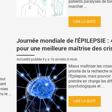
patients paralysés de bo
marcher ...
LIRE LA SUITE
Journée mondiale de l'ÉPILEPSIE : 
pour une meilleure maîtrise des cri
Actualité publiée il y a
10 années 6 mois
Mieux maîtriser les crises
priorité de la recherche s
l’Epilepsie, mais pouvoi
pour
prendre en charge les dif
ient
psychologiques et ...
voies
 le ...
LIRE LA SUITE