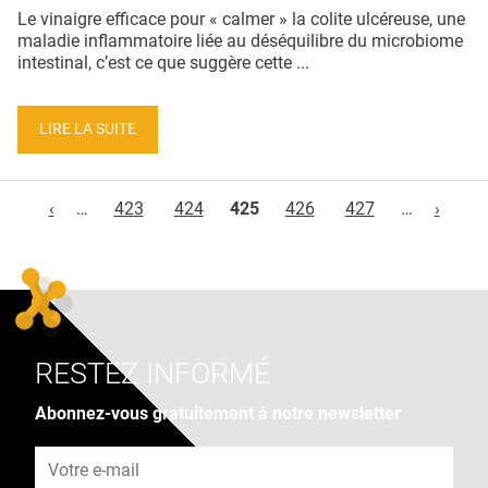
Le vinaigre efficace pour « calmer » la colite ulcéreuse, une
maladie inflammatoire liée au déséquilibre du microbiome
intestinal, c’est ce que suggère cette ...
LIRE LA SUITE
Pages
‹
…
423
424
425
426
427
…
›
RESTEZ INFORMÉ
Abonnez-vous gratuitement à notre newsletter
Adresse e-mail