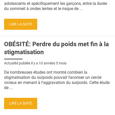
QUI SOMMES-NOUS ?
adolescents et spécifiquement les garçons, entre la durée
du sommeil à ondes lentes et le risque de ...
PUBLICITÉ
CONDITIONS GÉNÉRALES
LIRE LA SUITE
CONTACT
OBÉSITÉ: Perdre du poids met fin à la
CRÉDITS
stigmatisation
Actualité publiée il y a
10 années 5 mois
De nombreuses études ont montré combien la
stigmatisation du surpoids pouvait favoriser un cercle
vicieux en menant à l’aggravation du surpoids. Cette étude
de ...
LIRE LA SUITE