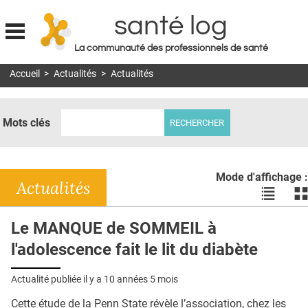
santé log
La communauté des professionnels de santé
Jump to navigation
Accueil
>
Actualités
>
Actualités
MON COMPTE
ABONNEMENT
Mots clés
S'ABONNER À LA REVUE SOIN À DOMICILE
ACTUS
Mode d'affichage :
DOSSIERS
Actualités
Voir
Vo
les
le
RÉSEAUX
actualité
ac
Le MANQUE de SOMMEIL à
en
en
E-REVUE SAD
l'adolescence fait le lit du diabète
liste
bl
THÉMA
Actualité publiée il y a
10 années 5 mois
L'APP
Cette étude de la Penn State révèle l’association, chez les