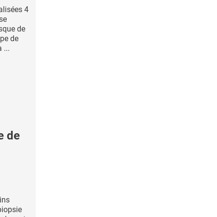
alisées 4
se
isque de
ipe de
...
e de
ins
biopsie