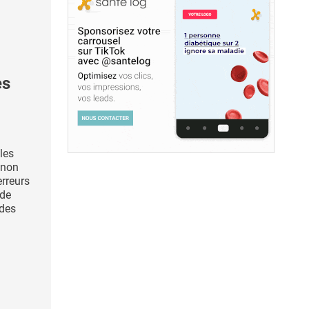
es
les
 non
erreurs
 de
 des