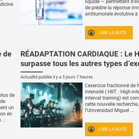
liquide — permettent d'év
dicine
de prédire la réponse im
antitumorale évolutive à l'
LIRE LA SUITE
é de
RÉADAPTATION CARDIAQUE : Le H
surpasse tous les autres types d’ex
Actualité publiée il y a
5 jours 7 heures
L'exercice fractionné de 
intensité ( HIIT : High-int
plus de
interval training) est con
 de
cette nouvelle recherche
tent un
l'Universidad Miguel ...
ion en
...
LIRE LA SUITE