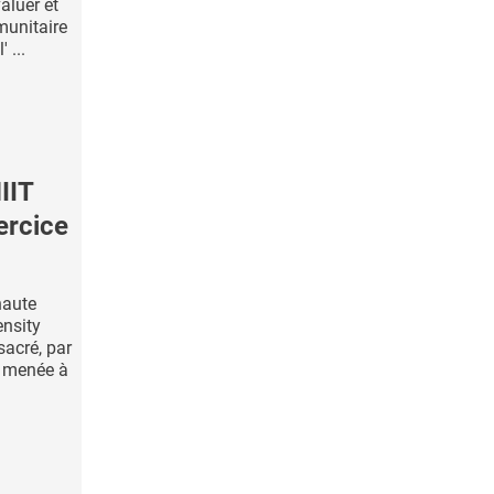
aluer et
munitaire
 ...
IIT
ercice
haute
ensity
sacré, par
, menée à