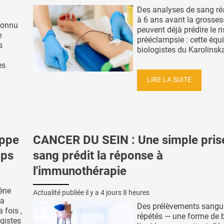
Des analyses de sang ré
à 6 ans avant la grosses
connu
peuvent déjà prédire le r
e
prééclampsie : cette équ
s
biologistes du Karolinska 
es
LIRE LA SUITE
appe
CANCER DU SEIN : Une simple pris
mps
sang prédit la réponse à
l'immunothérapie
ène
Actualité publiée il y a
4 jours 8 heures
la
Des prélèvements sangu
 fois ,
répétés — une forme de 
ogistes