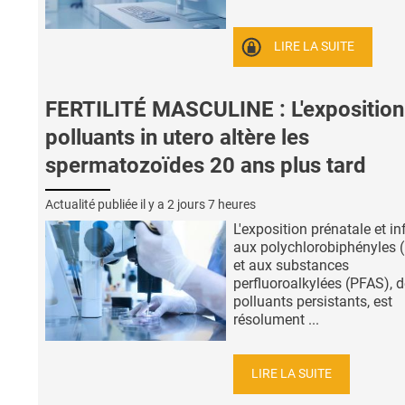
LIRE LA SUITE
FERTILITÉ MASCULINE : L'exposition
polluants in utero altère les
spermatozoïdes 20 ans plus tard
Actualité publiée il y a
2 jours 7 heures
L'exposition prénatale et in
aux polychlorobiphényles 
et aux substances
perfluoroalkylées (PFAS), 
polluants persistants, est
résolument ...
LIRE LA SUITE