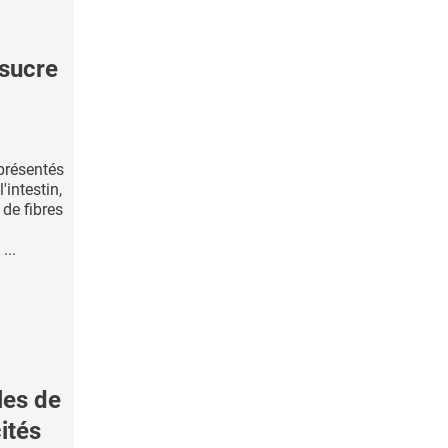
sucre
présentés
intestin,
de fibres
...
les de
ités