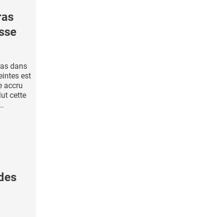
ras
esse
ras dans
intes est
e accru
lut cette
..
des