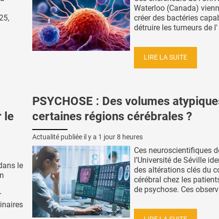
Waterloo (Canada) vienn
25,
créer des bactéries capa
détruire les tumeurs de l' 
LIRE LA SUITE
PSYCHOSE : Des volumes atypique
 le
certaines régions cérébrales ?
Actualité publiée il y a
1 jour 8 heures
Ces neuroscientifiques d
l’Université de Séville ide
 dans le
des altérations clés du c
on
cérébral chez les patient
de psychose. Ces observa
r
inaires