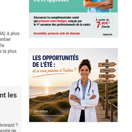
(IA) à plus
ntier
 la
e la plus
nt les
évorant ?
rsité de