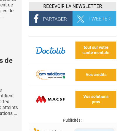
ent de
RECEVOIR LA NEWSLETTER
bles de
...
tout sur votre
santé mentale
s de
Vos crédits
e
ntifient
Vos solutions
ortex
pros
s atteints
tions ...
Publicités :