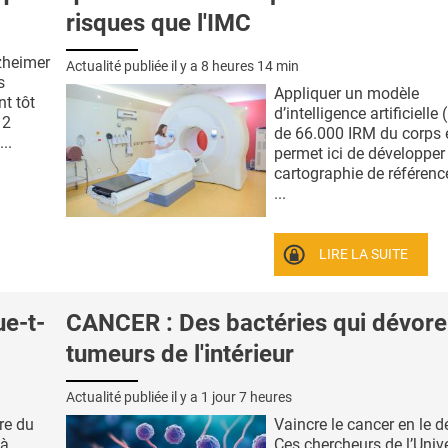
risques que l'IMC
lzheimer
Actualité publiée il y a
8 heures 14 min
s
Appliquer un modèle
nt tôt
d’intelligence artificielle 
 2
de 66.000 IRM du corps e
..
permet ici de développer
cartographie de référenc
...
LIRE LA SUITE
ue-t-
CANCER : Des bactéries qui dévore
tumeurs de l'intérieur
Actualité publiée il y a
1 jour 7 heures
ire du
Vaincre le cancer en le d
 à
Ces chercheurs de l’Unive