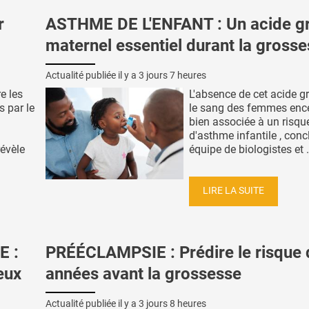
r
ASTHME DE L'ENFANT : Un acide g
maternel essentiel durant la gross
Actualité publiée il y a
3 jours 7 heures
e les
L'absence de cet acide g
s par le
le sang des femmes ence
bien associée à un risqu
d'asthme infantile , conc
révèle
équipe de biologistes et .
LIRE LA SUITE
E :
PRÉÉCLAMPSIE : Prédire le risque 
ieux
années avant la grossesse
Actualité publiée il y a
3 jours 8 heures