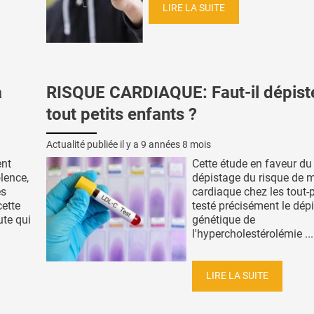
LIRE LA SUITE
a
RISQUE CARDIAQUE: Faut-il dépiste
tout petits enfants ?
Actualité publiée il y a
9 années 8 mois
ent
Cette étude en faveur du
lence,
dépistage du risque de 
es
cardiaque chez les tout-p
ette
testé précisément le dép
ute qui
génétique de
l'hypercholestérolémie ...
LIRE LA SUITE