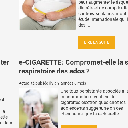
peut augmenter le risque
diabète et de complicati
cardiovasculaires, montr
étude internationale qui i
des ...
LIRE LA SUITE
ter
e-CIGARETTE: Compromet-elle la 
respiratoire des ados ?
Actualité publiée il y a
9 années 8 mois
Une toux persistante associée à l
consommation régulière de
est
cigarettes électroniques chez les
adolescents suggère, selon ces
 la
chercheurs, que la e-cigarette ...
ette
ée dans