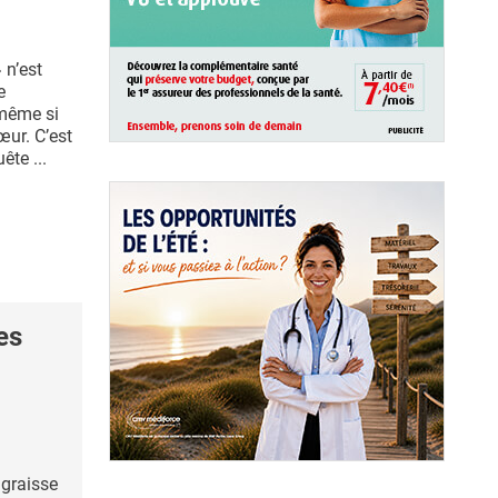
 n’est
e
même si
cœur. C’est
ête ...
es
graisse