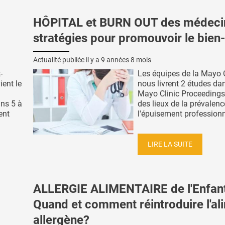
HÔPITAL et BURN OUT des médecin
stratégies pour promouvoir le bien-
Actualité publiée il y a
9 années 8 mois
-
Les équipes de la Mayo C
ient le
nous livrent 2 études da
Mayo Clinic Proceedings.
ans 5 à
des lieux de la prévalenc
ent
l'épuisement professionne
LIRE LA SUITE
ALLERGIE ALIMENTAIRE de l'Enfant
Quand et comment réintroduire l'al
allergène?