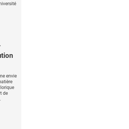
niversité
r
ution
nne envie
matière
alorique
t de
.