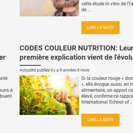
cette étude in vitro de l’U
de ...
LIRE LA SUITE
CODES COULEUR NUTRITION: Leu
er
première explication vient de l'évol
Actualité publiée il y a
9 années 8 mois
xité
Si la couleur rouge « do
», elle évoque aussi, en 
muns à
alimentaire, un apport c
ibuent
élevé, confirme ce rappor
International School of ..
LIRE LA SUITE