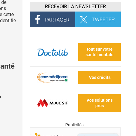
 de
RECEVOIR LA NEWSLETTER
ons
e cette
dentifie
tout sur votre
santé mentale
santé
Vos crédits
a
Vos solutions
pros
Publicités :