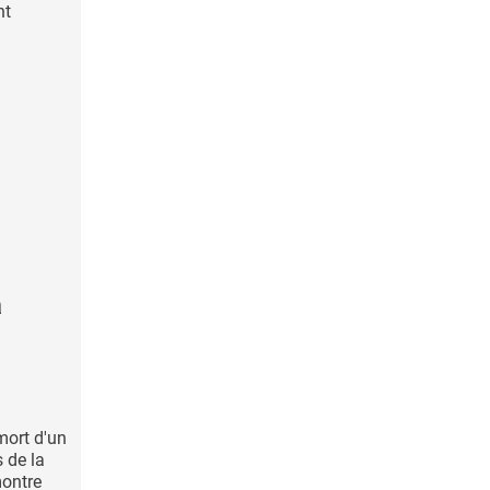
nt
a
mort d'un
 de la
montre