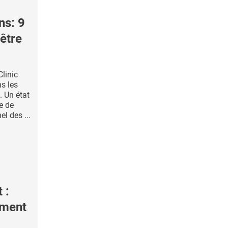
s: 9
être
linic
ns les
 Un état
e de
l des ...
 :
iment