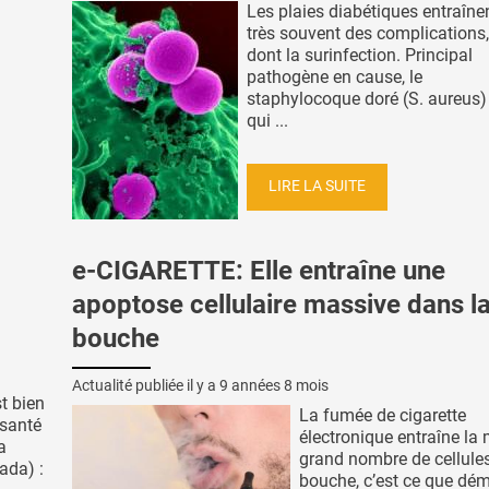
Les plaies diabétiques entraîne
très souvent des complications,
dont la surinfection. Principal
pathogène en cause, le
staphylocoque doré (S. aureus)
qui ...
LIRE LA SUITE
e-CIGARETTE: Elle entraîne une
apoptose cellulaire massive dans l
bouche
Actualité publiée il y a
9 années 8 mois
st bien
La fumée de cigarette
 santé
électronique entraîne la 
a
grand nombre de cellules
ada) :
bouche, c’est ce que dé