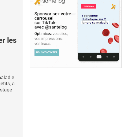
r les
maladie
etits, a
istage