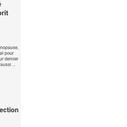
é
rit
ménopause,
ral pour
ur dernier
ussi ...
fection