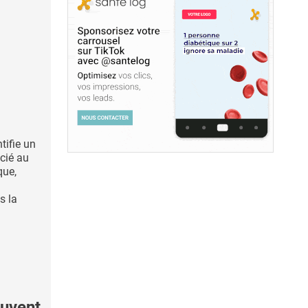
tifie un
cié au
que,
s la
uvent