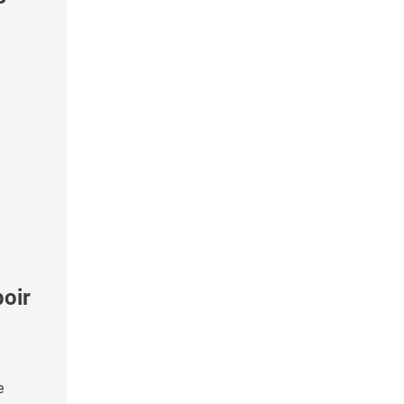
oir
e