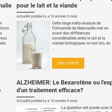
halie
pour le lait et la viande
Actualité publiée il y a
10 années 5 mois
in
Cette large méta-analyse de
ations
l’Université de Newcastle met en
es
avant des différences
veux
considérables entre le lait et la
sés,
viande biologiques vs non bio, en
...
LIRE LA SUITE
ALZHEIMER: Le Bexarotène ou l'esp
e
d'un traitement efficace?
Actualité publiée il y a
10 années 5 mois
La question est posée avec l