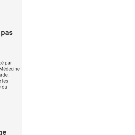
 pas
cé par
 Médecine
rde,
 les
e du
ge