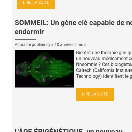
LIRE LA SUITE
SOMMEIL: Un gène clé capable de n
endormir
Actualité publiée il y a
10 années 5 mois
Bientôt une thérapie géniq
un nouveau médicament c
l’insomnie ? Ces biologiste
Caltech (California Institut
Technology) identifient le g
LIRE LA SUITE
L'ÂGE ÉPIGÉNÉTIQUE, un nouveau