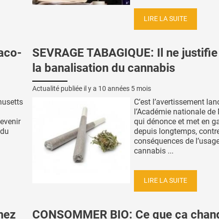
LIRE LA SUITE
aco-
SEVRAGE TABAGIQUE: Il ne justifie
la banalisation du cannabis
Actualité publiée il y a
10 années 5 mois
husetts
C’est l’avertissement lan
l’Académie nationale de
evenir
qui dénonce et met en ga
 du
depuis longtemps, contre
conséquences de l’usag
cannabis ...
LIRE LA SUITE
hez
CONSOMMER BIO: Ce que ça chan