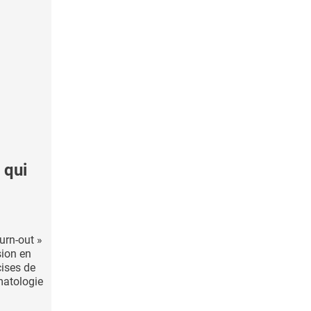
 qui
urn-out »
sion en
cises de
matologie