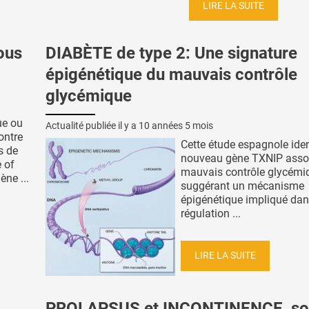
LIRE LA SUITE
ous
DIABÈTE de type 2: Une signature
épigénétique du mauvais contrôle
glycémique
ue ou
Actualité publiée il y a
10 années 5 mois
ontre
Cette étude espagnole iden
s de
nouveau gène TXNIP asso
e of
mauvais contrôle glycémi
ène ...
suggérant un mécanisme
épigénétique impliqué dan
régulation ...
LIRE LA SUITE
PROLAPSUS et INCONTINENCE, so