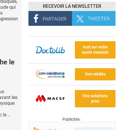
rdiaques,
RECEVOIR LA NEWSLETTER
tude qui
es
ogression
tout sur votre
santé mentale
he le
Vos crédits
us
Vos solutions
vant les
pros
physique
le ...
Publicités :