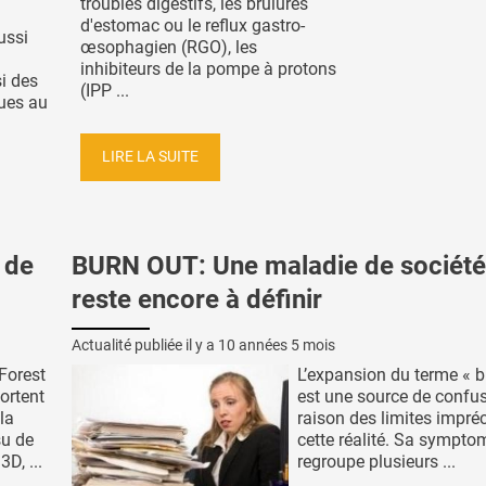
troubles digestifs, les brûlures
d'estomac ou le reflux gastro-
ussi
œsophagien (RGO), les
inhibiteurs de la pompe à protons
i des
(IPP ...
ques au
LIRE LA SUITE
 de
BURN OUT: Une maladie de société
reste encore à définir
Actualité publiée il y a
10 années 5 mois
Forest
L’expansion du terme « b
ortent
est une source de confu
la
raison des limites impré
su de
cette réalité. Sa sympto
D, ...
regroupe plusieurs ...