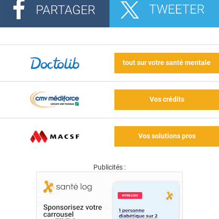
tout sur votre santé mentale
Vos crédits
Vos solutions pros
Publicités :