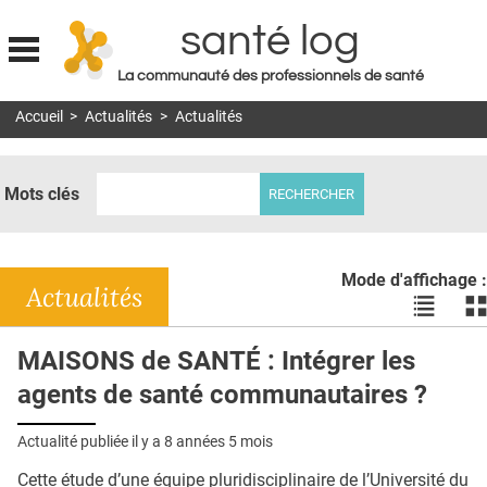
santé log
La communauté des professionnels de santé
Jump to navigation
Accueil
>
Actualités
>
Actualités
MON COMPTE
ABONNEMENT
Mots clés
S'ABONNER À LA REVUE SOIN À DOMICILE
ACTUS
Mode d'affichage :
DOSSIERS
Actualités
Voir
Vo
les
le
RÉSEAUX
actualité
ac
MAISONS de SANTÉ : Intégrer les
en
en
E-REVUE SAD
agents de santé communautaires ?
liste
bl
THÉMA
Actualité publiée il y a
8 années 5 mois
L'APP
Cette étude d’une équipe pluridisciplinaire de l’Université du