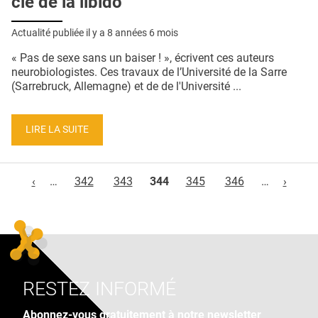
clé de la libido
Actualité publiée il y a
8 années 6 mois
« Pas de sexe sans un baiser ! », écrivent ces auteurs
neurobiologistes. Ces travaux de l’Université de la Sarre
(Sarrebruck, Allemagne) et de de l'Université ...
LIRE LA SUITE
Pages
‹
…
342
343
344
345
346
…
›
RESTEZ INFORMÉ
Abonnez-vous gratuitement à notre newsletter