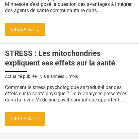
QUI SOMMES-NOUS ?
Minnesota s’est posé la question des avantages à intégrer
des agents de santé communautaire dans ...
PUBLICITÉ
CONDITIONS GÉNÉRALES
LIRE LA SUITE
CONTACT
STRESS : Les mitochondries
CRÉDITS
expliquent ses effets sur la santé
Actualité publiée il y a
8 années 5 mois
Comment le stress psychologique se traduit-il par des
effets sur la santé physique ? Deux analyses présentées
dans la revue Médecine psychosomatique apportent ...
LIRE LA SUITE