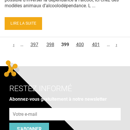
modèles animaux d’alcoolodépendance. L ...
LIRE LA SUITE
Pages
‹
…
397
398
399
400
401
…
›
RESTEZ INFORMÉ
Abonnez-vous gratuitement à notre newsletter
Adresse e-mail
S'ABONNER