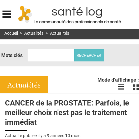
santé log
La communauté des professionnels de santé
Jump to navigation
Accueil
>
Actualités
>
Actualités
MON COMPTE
ABONNEMENT
Mots clés
S'ABONNER À LA REVUE SOIN À DOMICILE
ACTUS
Mode d'affichage :
DOSSIERS
Actualités
Voir
Vo
les
le
RÉSEAUX
actualité
ac
CANCER de la PROSTATE: Parfois, le
en
en
E-REVUE SAD
meilleur choix n'est pas le traitement
liste
bl
THÉMA
immédiat
L'APP
Actualité publiée il y a
9 années 10 mois