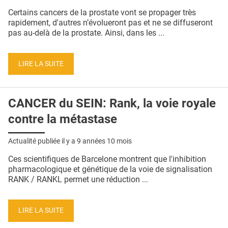
QUI SOMMES-NOUS ?
Certains cancers de la prostate vont se propager très
rapidement, d'autres n’évolueront pas et ne se diffuseront
PUBLICITÉ
pas au-delà de la prostate. Ainsi, dans les ...
CONDITIONS GÉNÉRALES
LIRE LA SUITE
CONTACT
CRÉDITS
CANCER du SEIN: Rank, la voie royale
contre la métastase
Actualité publiée il y a
9 années 10 mois
Ces scientifiques de Barcelone montrent que l'inhibition
pharmacologique et génétique de la voie de signalisation
RANK / RANKL permet une réduction ...
LIRE LA SUITE