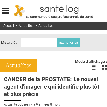
santé log
La communauté des professionnels de santé
Jump to navigation
Accueil
>
Actualités
>
Actualités
MON COMPTE
ABONNEMENT
Mots clés
S'ABONNER À LA REVUE SOIN À DOMICILE
ACTUS
Mode d'affichage :
DOSSIERS
Actualités
Voir
Vo
les
le
RÉSEAUX
actualité
ac
CANCER de la PROSTATE: Le nouvel
en
en
E-REVUE SAD
agent d'imagerie qui identifie plus tôt
liste
bl
THÉMA
et plus précis
L'APP
Actualité publiée il y a
9 années 8 mois