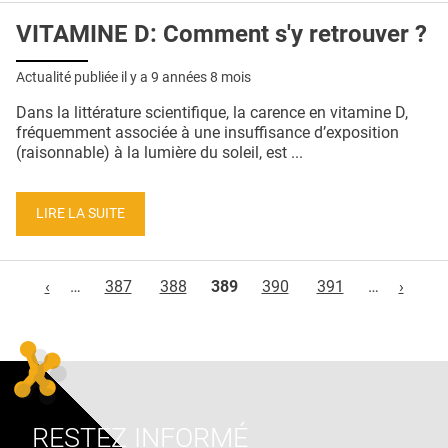
VITAMINE D: Comment s'y retrouver ?
Actualité publiée il y a
9 années 8 mois
Dans la littérature scientifique, la carence en vitamine D,
fréquemment associée à une insuffisance d’exposition
(raisonnable) à la lumière du soleil, est ...
LIRE LA SUITE
Pages
‹
…
387
388
389
390
391
…
›
RESTEZ INFORMÉ