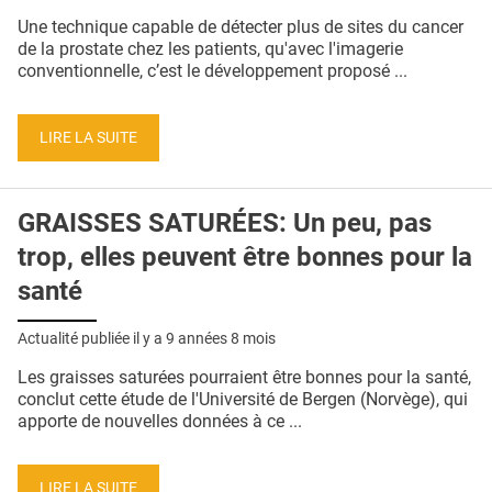
QUI SOMMES-NOUS ?
Une technique capable de détecter plus de sites du cancer
de la prostate chez les patients, qu'avec l'imagerie
PUBLICITÉ
conventionnelle, c’est le développement proposé ...
CONDITIONS GÉNÉRALES
LIRE LA SUITE
CONTACT
CRÉDITS
GRAISSES SATURÉES: Un peu, pas
trop, elles peuvent être bonnes pour la
santé
Actualité publiée il y a
9 années 8 mois
Les graisses saturées pourraient être bonnes pour la santé,
conclut cette étude de l'Université de Bergen (Norvège), qui
apporte de nouvelles données à ce ...
LIRE LA SUITE