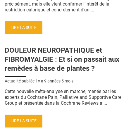
QUI SOMMES-NOUS ?
précisément, mais elle vient confirmer l’intérêt de la
restriction calorique et concrètement d’un ...
PUBLICITÉ
CONDITIONS GÉNÉRALES
LIRE LA SUITE
CONTACT
DOULEUR NEUROPATHIQUE et
CRÉDITS
FIBROMYALGIE : Et si on passait aux
remèdes à base de plantes ?
Actualité publiée il y a
9 années 5 mois
Cette nouvelle méta-analyse en marche, menée par les
experts du Cochrane Pain, Palliative and Supportive Care
Group et présentée dans la Cochrane Reviews a ...
LIRE LA SUITE