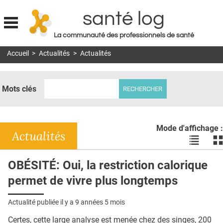
santé log
La communauté des professionnels de santé
Jump to navigation
Accueil
>
Actualités
>
Actualités
MON COMPTE
ABONNEMENT
Mots clés
S'ABONNER À LA REVUE SOIN À DOMICILE
ACTUS
Mode d'affichage :
DOSSIERS
Actualités
Voir
Vo
les
le
RÉSEAUX
actualité
ac
OBÉSITÉ: Oui, la restriction calorique
en
en
E-REVUE SAD
permet de vivre plus longtemps
liste
bl
THÉMA
Actualité publiée il y a
9 années 5 mois
L'APP
Certes, cette large analyse est menée chez des singes, 200