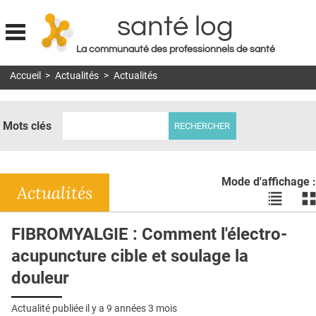
santé log
La communauté des professionnels de santé
Jump to navigation
Accueil
>
Actualités
>
Actualités
MON COMPTE
ABONNEMENT
Mots clés
S'ABONNER À LA REVUE SOIN À DOMICILE
ACTUS
Mode d'affichage :
DOSSIERS
Actualités
Voir
Vo
les
le
RÉSEAUX
actualité
ac
FIBROMYALGIE : Comment l'électro-
en
en
E-REVUE SAD
acupuncture cible et soulage la
liste
bl
THÉMA
douleur
L'APP
Actualité publiée il y a
9 années 3 mois