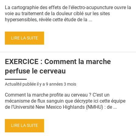
QUI SOMMES-NOUS ?
La cartographie des effets de l'électro-acupuncture ouvre la
voie au traitement de la douleur ciblé sur les sites
PUBLICITÉ
hypersensibles, révèle cette étude de la ...
CONDITIONS GÉNÉRALES
LIRE LA SUITE
CONTACT
CRÉDITS
EXERCICE : Comment la marche
perfuse le cerveau
Actualité publiée il y a
9 années 3 mois
Comment la marche profite au cerveau ? C’est un
mécanisme de flux sanguin que décrypte ici cette équipe
de l’Université New Mexico Highlands (NMHU) : de ...
LIRE LA SUITE