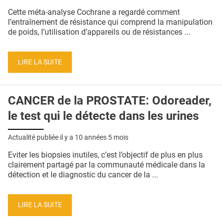
QUI SOMMES-NOUS ?
Cette méta-analyse Cochrane a regardé comment
l’entraînement de résistance qui comprend la manipulation
PUBLICITÉ
de poids, l’utilisation d’appareils ou de résistances ...
CONDITIONS GÉNÉRALES
LIRE LA SUITE
CONTACT
CRÉDITS
CANCER de la PROSTATE: Odoreader,
le test qui le détecte dans les urines
Actualité publiée il y a
10 années 5 mois
Eviter les biopsies inutiles, c’est l’objectif de plus en plus
clairement partagé par la communauté médicale dans la
détection et le diagnostic du cancer de la ...
LIRE LA SUITE