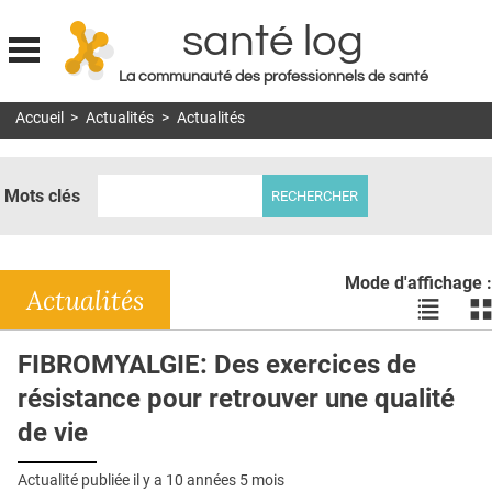
santé log
La communauté des professionnels de santé
Jump to navigation
Accueil
>
Actualités
>
Actualités
MON COMPTE
ABONNEMENT
Mots clés
S'ABONNER À LA REVUE SOIN À DOMICILE
ACTUS
Mode d'affichage :
DOSSIERS
Actualités
Voir
Vo
les
le
RÉSEAUX
actualité
ac
FIBROMYALGIE: Des exercices de
en
en
E-REVUE SAD
résistance pour retrouver une qualité
liste
bl
THÉMA
de vie
L'APP
Actualité publiée il y a
10 années 5 mois