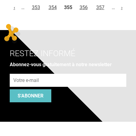
Pages
‹
…
353
354
355
356
357
…
›
RESTEZ INFORMÉ
Abonnez-vous gratuitement à notre newsletter
Adresse e-mail
S'ABONNER