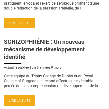
QUI SOMMES-NOUS ?
pratiquent le yoga et l'exercice aérobique profitent d’une
double réduction de la pression artérielle, de l' ...
PUBLICITÉ
CONDITIONS GÉNÉRALES
LIRE LA SUITE
CONTACT
SCHIZOPHRÉNIE : Un nouveau
CRÉDITS
mécanisme de développement
identifié
Actualité publiée il y a
8 années 9 mois
Cette équipe du Trinity College de Dublin et du Royal
College of Surgeons in Ireland effectue une véritable
percée dans la compréhension du développement de la ...
LIRE LA SUITE