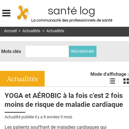
santé log
La communauté des professionnels de santé
Jump to navigation
Accueil
>
Actualités
>
Actualités
MON COMPTE
ABONNEMENT
Mots clés
S'ABONNER À LA REVUE SOIN À DOMICILE
ACTUS
Mode d'affichage :
DOSSIERS
Actualités
Voir
Vo
les
le
RÉSEAUX
actualité
ac
YOGA et AÉROBIC à la fois c'est 2 fois
en
en
E-REVUE SAD
moins de risque de maladie cardiaque
liste
bl
THÉMA
Actualité publiée il y a
8 années 9 mois
L'APP
Les patients souffrant de maladies cardiaques qui