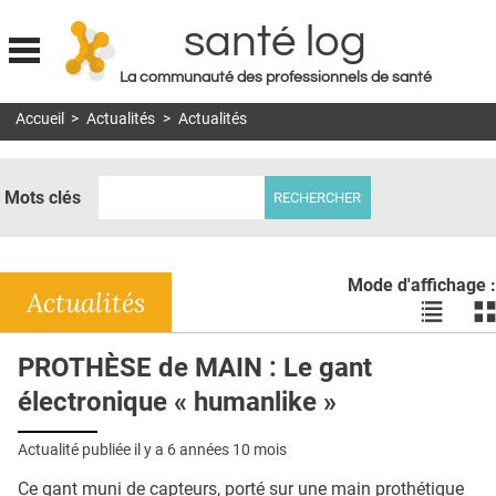
santé log
La communauté des professionnels de santé
Jump to navigation
Accueil
>
Actualités
>
Actualités
MON COMPTE
ABONNEMENT
Mots clés
S'ABONNER À LA REVUE SOIN À DOMICILE
ACTUS
Mode d'affichage :
DOSSIERS
Actualités
Voir
Vo
les
le
RÉSEAUX
actualité
ac
PROTHÈSE de MAIN : Le gant
en
en
E-REVUE SAD
électronique « humanlike »
liste
bl
THÉMA
Actualité publiée il y a
6 années 10 mois
L'APP
Ce gant muni de capteurs, porté sur une main prothétique