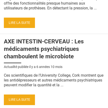
QUI SOMMES-NOUS ?
offre des fonctionnalités presque humaines aux
utilisateurs de prothèses. En détectant la pression, la ...
PUBLICITÉ
CONDITIONS GÉNÉRALES
LIRE LA SUITE
CONTACT
AXE INTESTIN-CERVEAU : Les
CRÉDITS
médicaments psychiatriques
chamboulent le microbiote
Actualité publiée il y a
6 années 10 mois
Ces scientifiques de l’University College, Cork montrent que
les antidépresseurs et autres médicaments psychiatriques
peuvent modifier la quantité et la ...
LIRE LA SUITE