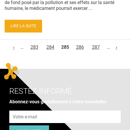
de fond posé par la pollution et ses effets sur la santé
humaine, le médicament pourrait exercer ...
LIRE LA SUITE
Pages
‹
…
283
284
285
286
287
…
›
RESTEZ INFORMÉ
Abonnez-vous gratuitement à notre newsletter
Adresse e-mail