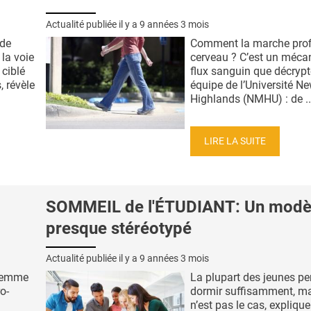
Actualité publiée il y a
9 années 3 mois
 de
Comment la marche prof
 la voie
cerveau ? C’est un méca
 ciblé
flux sanguin que décrypte
, révèle
équipe de l’Université N
Highlands (NMHU) : de ..
LIRE LA SUITE
SOMMEIL de l'ÉTUDIANT: Un modè
presque stéréotypé
Actualité publiée il y a
9 années 3 mois
 femme
La plupart des jeunes p
o-
dormir suffisamment, ma
n’est pas le cas, explique