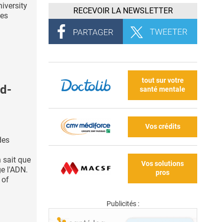
iversity
RECEVOIR LA NEWSLETTER
nes
tout sur votre
d-
santé mentale
Vos crédits
des
 sait que
Vos solutions
e l'ADN.
pros
 of
Publicités :