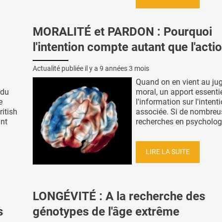
MORALITÉ et PARDON : Pourquoi
l'intention compte autant que l'acti
Actualité publiée il y a
9 années 3 mois
Quand on en vient au j
 du
moral, un apport essentie
e
l'information sur l'intent
ritish
associée. Si de nombreu
ant
recherches en psychologie
LIRE LA SUITE
LONGÉVITÉ : A la recherche des
s
génotypes de l'âge extrême