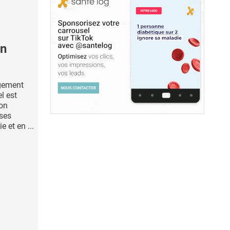
on
ugement
l est
ion
ses
 et en ...