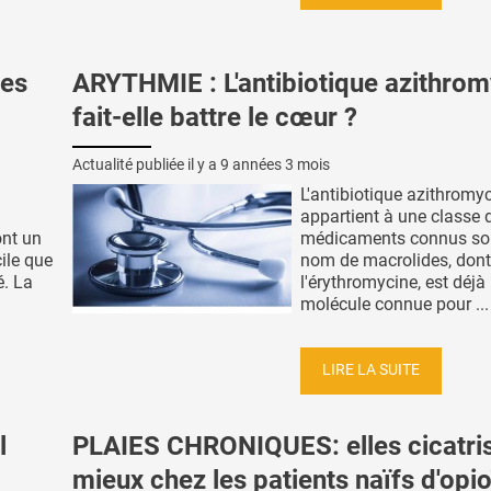
les
ARYTHMIE : L'antibiotique azithrom
fait-elle battre le cœur ?
Actualité publiée il y a
9 années 3 mois
L'antibiotique azithromy
appartient à une classe 
ont un
médicaments connus so
cile que
nom de macrolides, dont
. La
l'érythromycine, est déjà
molécule connue pour ...
LIRE LA SUITE
l
PLAIES CHRONIQUES: elles cicatri
mieux chez les patients naïfs d'opi