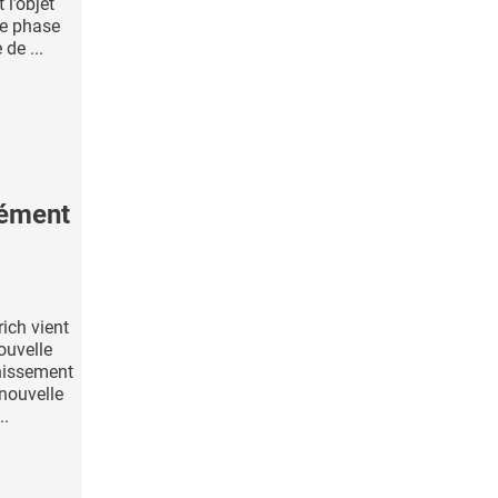
 l’objet
de phase
de ...
lément
ich vient
ouvelle
chissement
 nouvelle
..