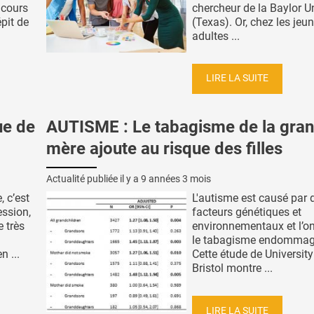
 cours
chercheur de la Baylor Un
pit de
(Texas). Or, chez les jeu
adultes ...
LIRE LA SUITE
ue de
AUTISME : Le tabagisme de la gran
mère ajoute au risque des filles
Actualité publiée il y a
9 années 3 mois
, c’est
L'autisme est causé par 
ession,
facteurs génétiques et
 très
environnementaux et l’on
le tabagisme endommag
 ...
Cette étude de University
Bristol montre ...
LIRE LA SUITE