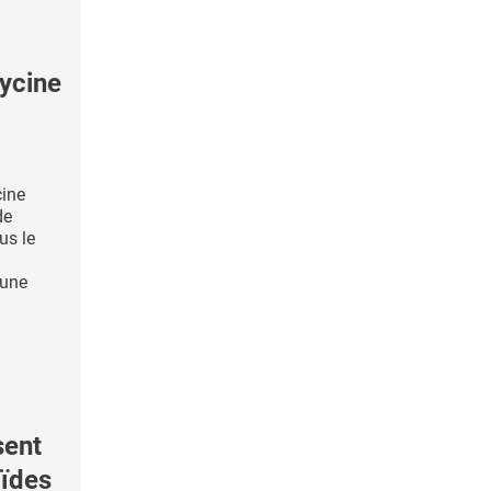
ycine
cine
de
us le
 une
sent
oïdes