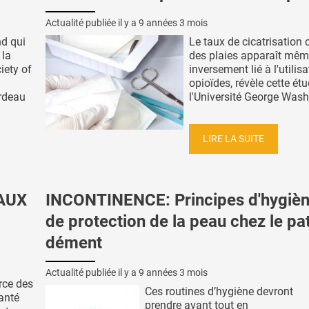
Actualité publiée il y a
9 années 3 mois
nd qui
Le taux de cicatrisation
 la
des plaies apparaît mê
iety of
inversement lié à l'utilis
opioïdes, révèle cette ét
rdeau
l'Université George Washi
LIRE LA SUITE
AUX
INCONTINENCE: Principes d'hygièn
de protection de la peau chez le pa
dément
Actualité publiée il y a
9 années 3 mois
rce des
Ces routines d’hygiène devront
anté
prendre avant tout en