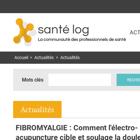
santé log
ACT
La communauté des professionnels de santé
Accueil
>
Actualités
>
Actualités
Mots clés
Actualités
FIBROMYALGIE : Comment l'électro-
acupuncture cible et soulage la doul