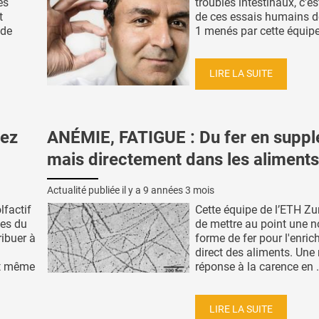
es
troubles intestinaux, c’est
t
de ces essais humains 
 de
1 menés par cette équipe 
LIRE LA SUITE
nez
ANÉMIE, FATIGUE : Du fer en supp
mais directement dans les aliments
Actualité publiée il y a
9 années 3 mois
lfactif
Cette équipe de l’ETH Zur
es du
de mettre au point une n
ribuer à
forme de fer pour l'enri
direct des aliments. Une
et même
réponse à la carence en .
LIRE LA SUITE