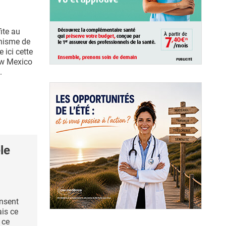
ite au
nisme de
 ici cette
ew Mexico
.
le
ensent
is ce
 ce