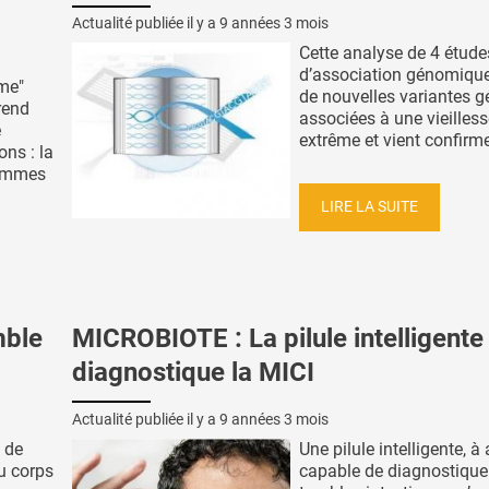
Actualité publiée il y a
9 années 3 mois
Cette analyse de 4 étude
d’association génomique 
mme"
de nouvelles variantes g
rend
associées à une vieilles
e
extrême et vient confirmer
ons : la
hommes
LIRE LA SUITE
mble
MICROBIOTE : La pilule intelligente
diagnostique la MICI
Actualité publiée il y a
9 années 3 mois
 de
Une pilule intelligente, à 
u corps
capable de diagnostiquer