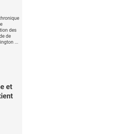
 chronique
me
ation des
ude de
ngton ...
e et
tient