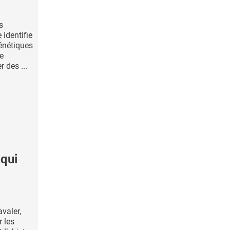
s
identifie
énétiques
se
 des ...
 qui
avaler,
 les