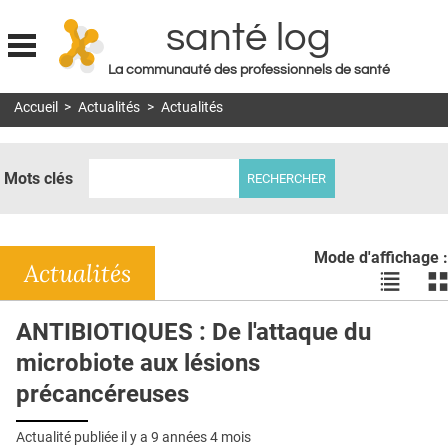
santé log
La communauté des professionnels de santé
Jump to navigation
Accueil
>
Actualités
>
Actualités
MON COMPTE
ABONNEMENT
Mots clés
S'ABONNER À LA REVUE SOIN À DOMICILE
ACTUS
Mode d'affichage :
DOSSIERS
Actualités
Voir
Vo
les
le
RÉSEAUX
actualité
ac
ANTIBIOTIQUES : De l'attaque du
en
en
E-REVUE SAD
microbiote aux lésions
liste
bl
THÉMA
précancéreuses
L'APP
Actualité publiée il y a
9 années 4 mois