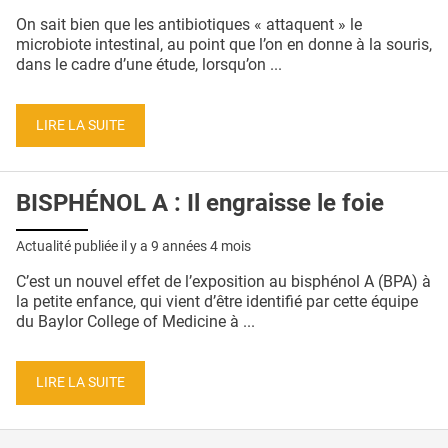
QUI SOMMES-NOUS ?
On sait bien que les antibiotiques « attaquent » le
microbiote intestinal, au point que l’on en donne à la souris,
PUBLICITÉ
dans le cadre d’une étude, lorsqu’on ...
CONDITIONS GÉNÉRALES
LIRE LA SUITE
CONTACT
CRÉDITS
BISPHÉNOL A : Il engraisse le foie
Actualité publiée il y a
9 années 4 mois
C’est un nouvel effet de l’exposition au bisphénol A (BPA) à
la petite enfance, qui vient d’être identifié par cette équipe
du Baylor College of Medicine à ...
LIRE LA SUITE