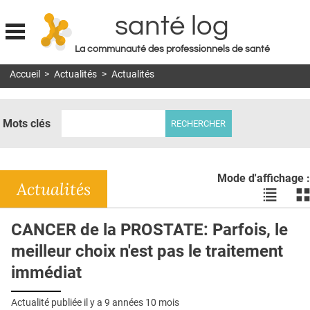
santé log
La communauté des professionnels de santé
Jump to navigation
Accueil
>
Actualités
>
Actualités
MON COMPTE
ABONNEMENT
Mots clés
S'ABONNER À LA REVUE SOIN À DOMICILE
ACTUS
Mode d'affichage :
DOSSIERS
Actualités
Voir
Vo
les
le
RÉSEAUX
actualité
ac
CANCER de la PROSTATE: Parfois, le
en
en
E-REVUE SAD
meilleur choix n'est pas le traitement
liste
bl
THÉMA
immédiat
L'APP
Actualité publiée il y a
9 années 10 mois