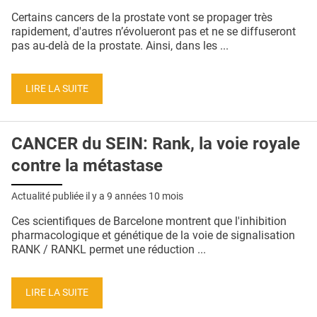
QUI SOMMES-NOUS ?
Certains cancers de la prostate vont se propager très
rapidement, d'autres n’évolueront pas et ne se diffuseront
PUBLICITÉ
pas au-delà de la prostate. Ainsi, dans les ...
CONDITIONS GÉNÉRALES
LIRE LA SUITE
CONTACT
CRÉDITS
CANCER du SEIN: Rank, la voie royale
contre la métastase
Actualité publiée il y a
9 années 10 mois
Ces scientifiques de Barcelone montrent que l'inhibition
pharmacologique et génétique de la voie de signalisation
RANK / RANKL permet une réduction ...
LIRE LA SUITE