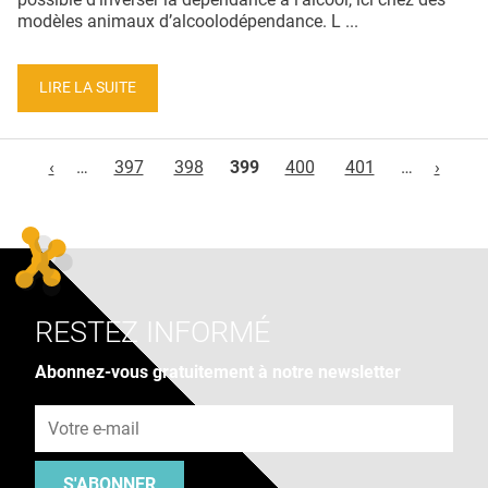
modèles animaux d’alcoolodépendance. L ...
LIRE LA SUITE
Pages
‹
…
397
398
399
400
401
…
›
RESTEZ INFORMÉ
Abonnez-vous gratuitement à notre newsletter
Adresse e-mail
S'ABONNER