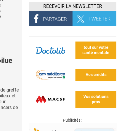
e
RECEVOIR LA NEWSLETTER
s
e
tout sur votre
santé mentale
ilue
Vos crédits
de greffe
ileux et
Vos solutions
our
pros
cancers de
Publicités :