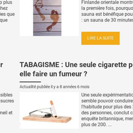
p plus
Finlande orientale montr
chez
la première fois, pourquo
ées que
sauna est bénéfique pour
 que
: un sauna de 30 minutes 
LIRE LA SUITE
r
TABAGISME : Une seule cigarette p
elle faire un fumeur ?
Actualité publiée il y a
8 années 6 mois
sibles
Une seule expérimentati
 sucres
semble pouvoir conduire
l'habitude pour plus des 
eil et
des personnes, conclut c
enquête britannique, me
plus de 200. ...