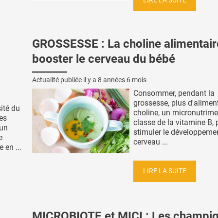
LIRE LA SUITE
GROSSESSE : La choline alimentair
booster le cerveau du bébé
Actualité publiée il y a
8 années 6 mois
Consommer, pendant la
grossesse, plus d'alimen
sité du
choline, un micronutrime
es
classe de la vitamine B, 
 un
stimuler le développeme
e
cerveau ...
 en ...
LIRE LA SUITE
MICROBIOTE et MICI : Les champi