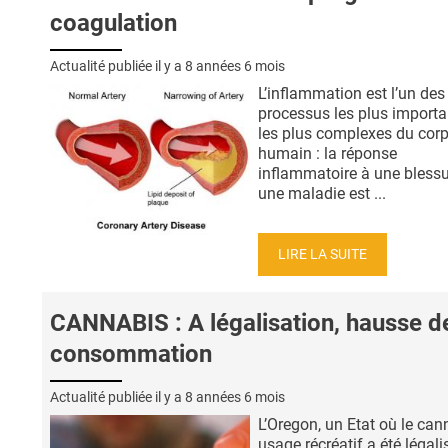
coagulation
Actualité publiée il y a
8 années 6 mois
L’inflammation est l’un des
processus les plus importa
les plus complexes du cor
humain : la réponse
inflammatoire à une blessu
une maladie est ...
LIRE LA SUITE
CANNABIS : A légalisation, hausse d
consommation
Actualité publiée il y a
8 années 6 mois
L’Oregon, un Etat où le can
usage récréatif a été légali