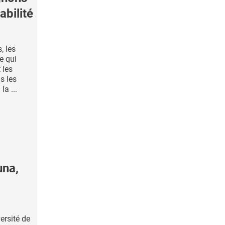
abilité
, les
e qui
 les
s les
la ...
una,
ersité de