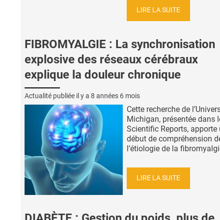
LIRE LA SUITE
FIBROMYALGIE : La synchronisation
explosive des réseaux cérébraux
explique la douleur chronique
Actualité publiée il y a
8 années 6 mois
Cette recherche de l’Univer
Michigan, présentée dans l
Scientific Reports, apporte
début de compréhension d
l’étiologie de la fibromyalgie
LIRE LA SUITE
DIABÈTE : Gestion du poids, plus de