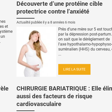
Découverte d’une protéine cible
protectrice contre l’anxiété
ènes
Actualité publiée il y a
8 années 6 mois
es et
Près d’une mère sur 5 est touc
système
par la dépression post-partum.
 un
on sait que le dérèglement de
.
l'axe hypothalamo-hypophyso
surrénalien (HHS) du cerveau, 
...
LIRE LA SUITE
èle
CHIRURGIE BARIATRIQUE : Elle éli
aussi des facteurs de risque
cardiovasculaire