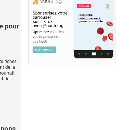
e pour
ts riches
nt de la
pourrait
nt du
gnons