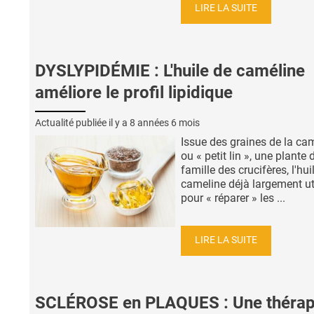
LIRE LA SUITE
DYSLYPIDÉMIE : L'huile de caméline
améliore le profil lipidique
Actualité publiée il y a
8 années 6 mois
Issue des graines de la ca
ou « petit lin », une plante 
famille des crucifères, l'hui
cameline déjà largement ut
pour « réparer » les ...
LIRE LA SUITE
SCLÉROSE en PLAQUES : Une thérap