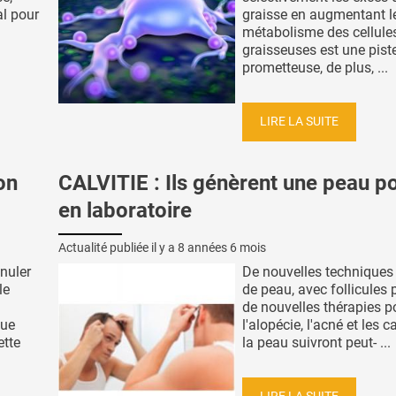
al pour
graisse en augmentant l
métabolisme des cellule
graisseuses est une pist
prometteuse, de plus, ...
LIRE LA SUITE
on
CALVITIE : Ils génèrent une peau po
en laboratoire
Actualité publiée il y a
8 années 6 mois
nuler
De nouvelles techniques 
le
de peau, avec follicules p
de nouvelles thérapies p
que
l'alopécie, l'acné et les 
ette
la peau suivront peut- ...