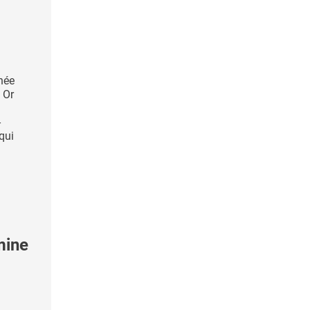
hée
 Or
-
qui
mine