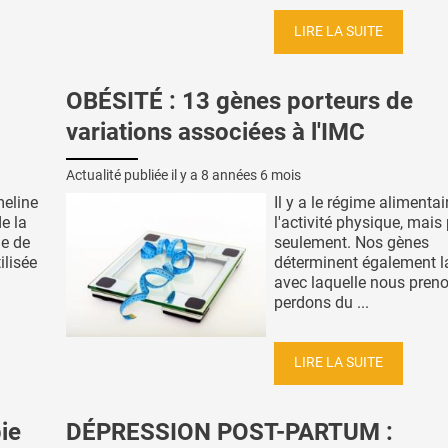
LIRE LA SUITE
OBÉSITÉ : 13 gènes porteurs de
variations associées à l'IMC
Actualité publiée il y a
8 années 6 mois
meline
Il y a le régime alimentai
de la
l'activité physique, mais
le de
seulement. Nos gènes
ilisée
déterminent également la
avec laquelle nous pren
perdons du ...
LIRE LA SUITE
ie
DÉPRESSION POST-PARTUM :