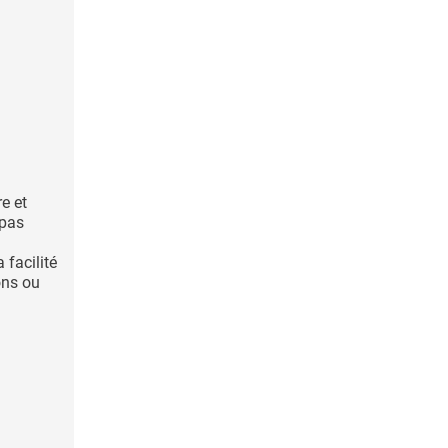
re et
 pas
 facilité
ons ou