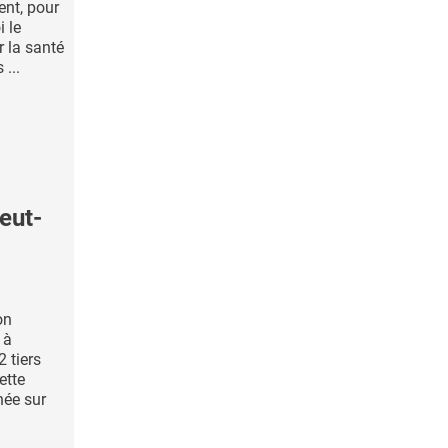
ent, pour
i le
 la santé
...
eut-
on
 à
2 tiers
ette
née sur