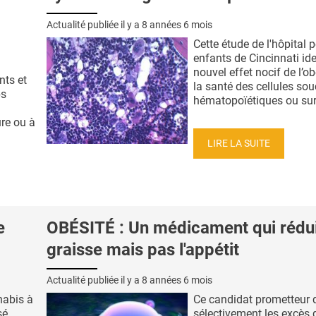
Actualité publiée il y a
8 années 6 mois
Cette étude de l'hôpital 
enfants de Cincinnati ide
nouvel effet nocif de l’ob
nts et
la santé des cellules so
ps
hématopoïétiques ou sur « 
re ou à
LIRE LA SUITE
e
OBÉSITÉ : Un médicament qui rédui
graisse mais pas l'appétit
Actualité publiée il y a
8 années 6 mois
nabis à
Ce candidat prometteur q
sé,
sélectivement les excès 