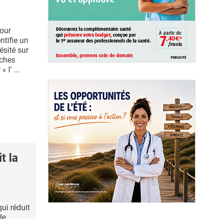
pour
ntifie un
ésité sur
uches
l' ...
t la
ui réduit
de