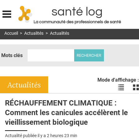
santé log
La communauté des professionnels de santé
Jump to navigation
Accueil
>
Actualités
>
Actualités
MON COMPTE
ABONNEMENT
Mots clés
S'ABONNER À LA REVUE SOIN À DOMICILE
ACTUS
Mode d'affichage :
DOSSIERS
Actualités
Voir
Vo
les
le
RÉSEAUX
actualité
ac
RÉCHAUFFEMENT CLIMATIQUE :
en
en
E-REVUE SAD
Comment les canicules accélèrent le
liste
bl
THÉMA
vieillissement biologique
L'APP
Actualité publiée il y a
2 heures 23 min