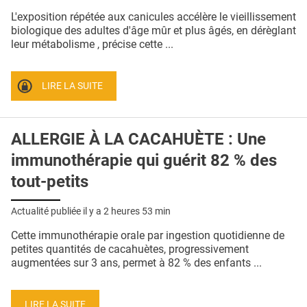
QUI SOMMES-NOUS ?
L'exposition répétée aux canicules accélère le vieillissement
biologique des adultes d'âge mûr et plus âgés, en dérèglant
PUBLICITÉ
leur métabolisme , précise cette ...
CONDITIONS GÉNÉRALES
LIRE LA SUITE
CONTACT
CRÉDITS
ALLERGIE À LA CACAHUÈTE : Une
immunothérapie qui guérit 82 % des
tout-petits
Actualité publiée il y a
2 heures 53 min
Cette immunothérapie orale par ingestion quotidienne de
petites quantités de cacahuètes, progressivement
augmentées sur 3 ans, permet à 82 % des enfants ...
LIRE LA SUITE