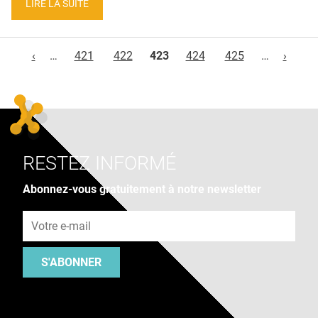
LIRE LA SUITE
Pages
‹
…
421
422
423
424
425
…
›
RESTEZ INFORMÉ
Abonnez-vous gratuitement à notre newsletter
Adresse e-mail
S'ABONNER