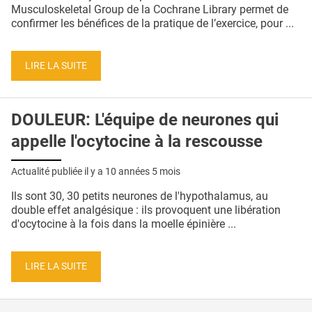
QUI SOMMES-NOUS ?
Musculoskeletal Group de la Cochrane Library permet de
confirmer les bénéfices de la pratique de l’exercice, pour ...
PUBLICITÉ
CONDITIONS GÉNÉRALES
LIRE LA SUITE
CONTACT
DOULEUR: L'équipe de neurones qui
CRÉDITS
appelle l'ocytocine à la rescousse
Actualité publiée il y a
10 années 5 mois
Ils sont 30, 30 petits neurones de l'hypothalamus, au
double effet analgésique : ils provoquent une libération
d'ocytocine à la fois dans la moelle épinière ...
LIRE LA SUITE