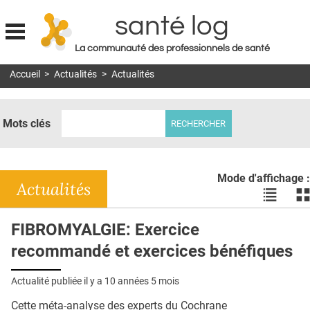
santé log
La communauté des professionnels de santé
Jump to navigation
Accueil
>
Actualités
>
Actualités
MON COMPTE
ABONNEMENT
Mots clés
S'ABONNER À LA REVUE SOIN À DOMICILE
ACTUS
Mode d'affichage :
DOSSIERS
Actualités
Voir
Vo
les
le
RÉSEAUX
actualité
ac
FIBROMYALGIE: Exercice
en
en
E-REVUE SAD
recommandé et exercices bénéfiques
liste
bl
THÉMA
Actualité publiée il y a
10 années 5 mois
L'APP
Cette méta-analyse des experts du Cochrane