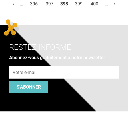
‹
…
396
397
398
399
400
…
›
RESTEZ INFORMÉ
Abonnez-vous gratuitement à notre newsletter
Adresse e-mail
S'ABONNER