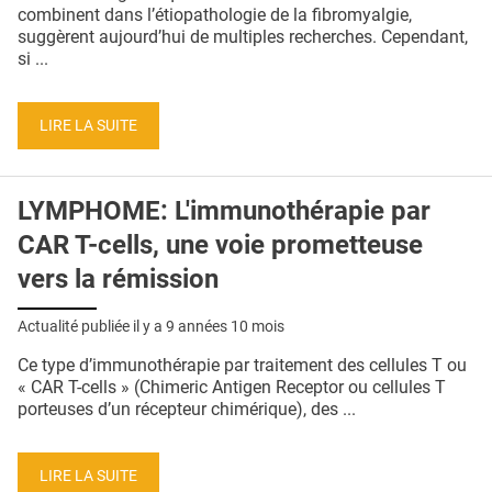
QUI SOMMES-NOUS ?
combinent dans l’étiopathologie de la fibromyalgie,
suggèrent aujourd’hui de multiples recherches. Cependant,
PUBLICITÉ
si ...
CONDITIONS GÉNÉRALES
LIRE LA SUITE
CONTACT
CRÉDITS
LYMPHOME: L'immunothérapie par
CAR T-cells, une voie prometteuse
vers la rémission
Actualité publiée il y a
9 années 10 mois
Ce type d’immunothérapie par traitement des cellules T ou
« CAR T-cells » (Chimeric Antigen Receptor ou cellules T
porteuses d’un récepteur chimérique), des ...
LIRE LA SUITE