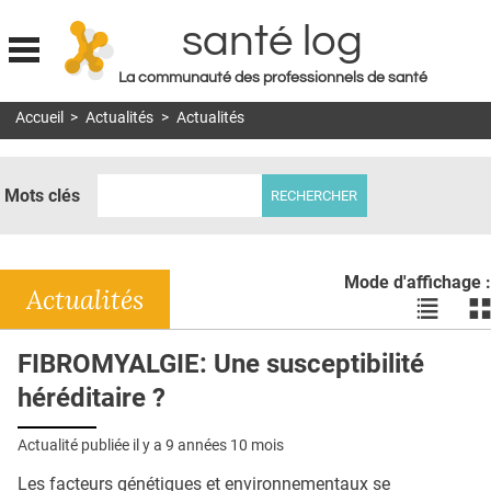
santé log
La communauté des professionnels de santé
Jump to navigation
Accueil
>
Actualités
>
Actualités
MON COMPTE
ABONNEMENT
Mots clés
S'ABONNER À LA REVUE SOIN À DOMICILE
ACTUS
Mode d'affichage :
DOSSIERS
Actualités
Voir
Vo
les
le
RÉSEAUX
actualité
ac
FIBROMYALGIE: Une susceptibilité
en
en
E-REVUE SAD
héréditaire ?
liste
bl
THÉMA
Actualité publiée il y a
9 années 10 mois
L'APP
Les facteurs génétiques et environnementaux se