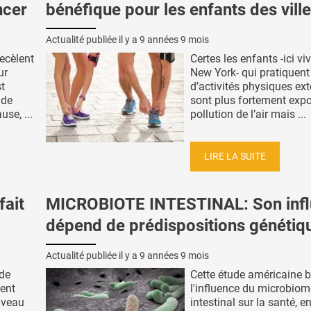
ncer
bénéfique pour les enfants des vill
Actualité publiée il y a
9 années 9 mois
ecèlent
Certes les enfants -ici vi
ur
New York- qui pratiquent 
t
d’activités physiques ext
 de
sont plus fortement expo
use, ...
pollution de l’air mais ...
LIRE LA SUITE
fait
MICROBIOTE INTESTINAL: Son inf
dépend de prédispositions génétiq
Actualité publiée il y a
9 années 9 mois
 de
Cette étude américaine 
sent
l'influence du microbiom
uveau
intestinal sur la santé, e