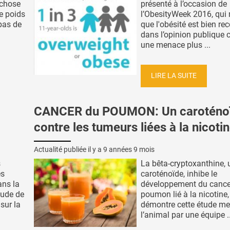
-chose
présenté à l’occasion de
e poids
l’ObesityWeek 2016, qui
epas de
que l'obésité est bien r
dans l’opinion publiqu
une menace plus ...
LIRE LA SUITE
CANCER du POUMON: Un caroténo
contre les tumeurs liées à la nicoti
Actualité publiée il y a
9 années 9 mois
s
La bêta-cryptoxanthine, 
es
caroténoïde, inhibe le
ans la
développement du cance
étude de
poumon lié à la nicotine,
sur la
démontre cette étude m
l’animal par une équipe ..