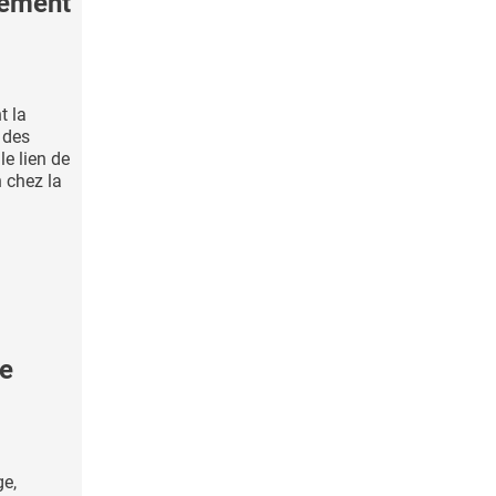
tement
t la
 des
le lien de
n chez la
le
e,