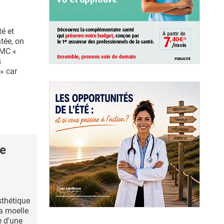
té et
tée, on
IMC «
s
» car
le
sthétique
a moelle
e d'une