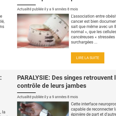
Actualité publiée il y a
9 années 8 mois
de
L’association entre obési
lé,
cancer est bien documen
ans
sait que même avec un 
normal », que les cellule
cancéreuses « stressées 
surchargées ...
LIRE LA SUITE
:
PARALYSIE: Des singes retrouvent 
contrôle de leurs jambes
Actualité publiée il y a
9 années 8 mois
Cette interface neuropro
capable de reconnecter l
, la
épinière de part et d'autr