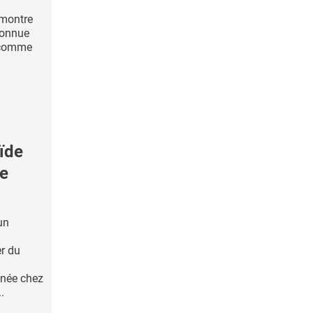
 montre
econnue
e comme
ïde
ne
un
r du
enée chez
.