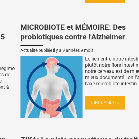
s
MICROBIOTE et MÉMOIRE: Des
 5
probiotiques contre l'Alzheimer
Actualité publiée il y a
9 années 9 mois
Le lien entre notre intest
plutôt notre flore intestin
régime
notre cerveau est de mie
ès de
mieux documenté : on l’
e
l'axe microbiote-intestin- 
nt à
LIRE LA SUITE