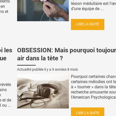
érents
lésion médullaire est l’œ
 en
d’une équipe de ...
ns et
LIRE LA SUITE
 les
OBSESSION: Mais pourquoi toujour
que
air dans la tête ?
Actualité publiée il y a
9 années 8 mois
Pourquoi certaines cha
certaines mélodies ont 
révèle
à « tourner » dans la tête
ains
recherche amusante sou
e
l'American Psychological 
 et de
ou ...
LIRE LA SUITE