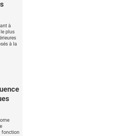
es
vant à
le plus
érieures
sés à la
luence
ues
borne
e
n fonction