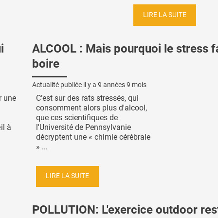
LIRE LA SUITE
i
ALCOOL : Mais pourquoi le stress f
boire
Actualité publiée il y a
9 années 9 mois
r une
C’est sur des rats stressés, qui
consomment alors plus d'alcool,
que ces scientifiques de
il à
l'Université de Pennsylvanie
décryptent une « chimie cérébrale
» ...
LIRE LA SUITE
POLLUTION: L'exercice outdoor res