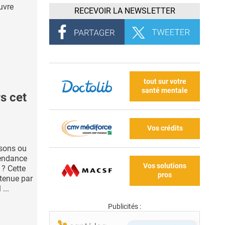
uvre
RECEVOIR LA NEWSLETTER
tout sur votre
santé mentale
s cet
Vos crédits
nsons ou
tendance
Vos solutions
 ? Cette
pros
tenue par
...
Publicités :