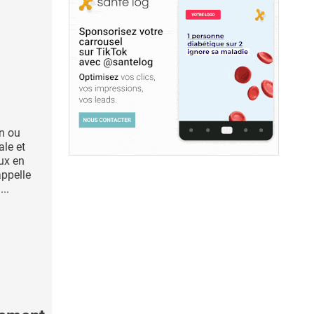
in ou
ale et
ux en
appelle
...