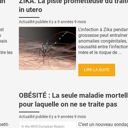
un
ZIKA: La piste prometteuse du trai
in utero
Actualité publiée il y a
9 années 9 mois
st
L’infection à Zika pendan
s
grossesse peut entraîner
mais
anomalies congénitales, 
causalité entre l’infectio
tre les
mère et le risque de ...
LIRE LA SUITE
OBÉSITÉ : La seule maladie mortel
pour laquelle on ne se traite pas
Actualité publiée il y a
9 années 9 mois
etit-
C’est un nouveau sondag