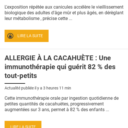
QUI SOMMES-NOUS ?
L'exposition répétée aux canicules accélère le vieillissement
biologique des adultes d'âge mûr et plus âgés, en dérèglant
PUBLICITÉ
leur métabolisme , précise cette ...
CONDITIONS GÉNÉRALES
LIRE LA SUITE
CONTACT
CRÉDITS
ALLERGIE À LA CACAHUÈTE : Une
immunothérapie qui guérit 82 % des
tout-petits
Actualité publiée il y a
3 heures 11 min
Cette immunothérapie orale par ingestion quotidienne de
petites quantités de cacahuètes, progressivement
augmentées sur 3 ans, permet à 82 % des enfants ...
LIRE LA SUITE