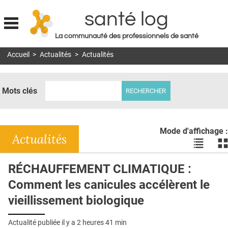
santé log
La communauté des professionnels de santé
Jump to navigation
Accueil
>
Actualités
>
Actualités
MON COMPTE
ABONNEMENT
Mots clés
S'ABONNER À LA REVUE SOIN À DOMICILE
ACTUS
Mode d'affichage :
DOSSIERS
Actualités
Voir
Vo
les
le
RÉSEAUX
actualité
ac
RÉCHAUFFEMENT CLIMATIQUE :
en
en
E-REVUE SAD
Comment les canicules accélèrent le
liste
bl
THÉMA
vieillissement biologique
L'APP
Actualité publiée il y a
2 heures 41 min