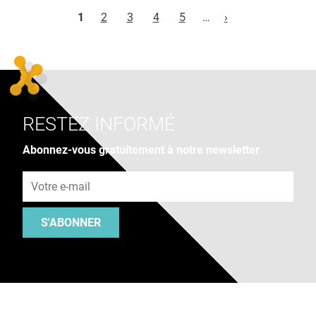
Pages
1
2
3
4
5
…
›
RESTEZ INFORMÉ
Abonnez-vous gratuitement à notre newsletter
Adresse e-mail
S'ABONNER