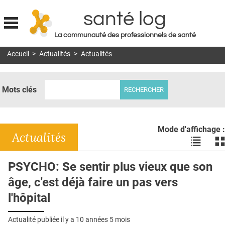
santé log
La communauté des professionnels de santé
Jump to navigation
Accueil
>
Actualités
>
Actualités
MON COMPTE
ABONNEMENT
Mots clés
S'ABONNER À LA REVUE SOIN À DOMICILE
ACTUS
Mode d'affichage :
DOSSIERS
Actualités
Voir
Vo
les
le
RÉSEAUX
actualité
ac
PSYCHO: Se sentir plus vieux que son
en
en
E-REVUE SAD
âge, c'est déjà faire un pas vers
liste
bl
THÉMA
l'hôpital
L'APP
Actualité publiée il y a
10 années 5 mois