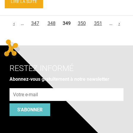
LIRE LA SUITE
Pages
‹
…
347
348
349
350
351
…
›
RESTEZ INFORMÉ
Abonnez-vous gratuitement à notre newsletter
Adresse e-mail
S'ABONNER