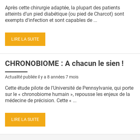
QUI SOMMES-NOUS ?
Après cette chirurgie adaptée, la plupart des patients
atteints d’un pied diabétique (ou pied de Charcot) sont
PUBLICITÉ
exempts d'infection et sont capables de ...
CONDITIONS GÉNÉRALES
LIRE LA SUITE
CONTACT
CRÉDITS
CHRONOBIOME : A chacun le sien !
Actualité publiée il y a
8 années 7 mois
Cette étude pilote de l'Université de Pennsylvanie, qui porte
sur le « chronobiome humain », repousse les enjeux de la
médecine de précision. Cette « ...
LIRE LA SUITE