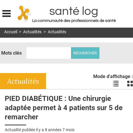
santé log
La communauté des professionnels de santé
Jump to navigation
Accueil
>
Actualités
>
Actualités
MON COMPTE
ABONNEMENT
Mots clés
S'ABONNER À LA REVUE SOIN À DOMICILE
ACTUS
Mode d'affichage :
DOSSIERS
Actualités
Voir
Vo
les
le
RÉSEAUX
actualité
ac
PIED DIABÉTIQUE : Une chirurgie
en
en
E-REVUE SAD
adaptée permet à 4 patients sur 5 de
liste
bl
THÉMA
remarcher
L'APP
Actualité publiée il y a
8 années 7 mois