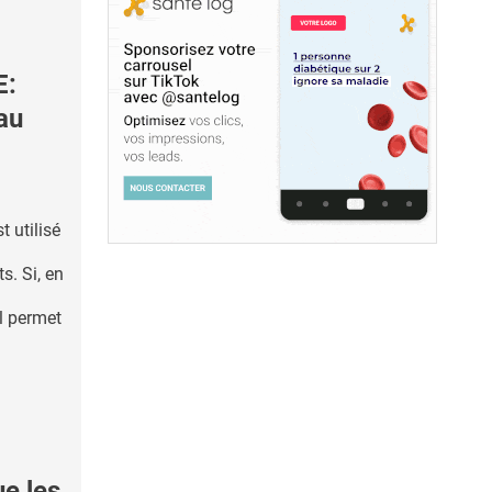
E:
au
t utilisé
s. Si, en
il permet
e les