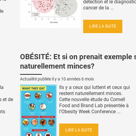
détection et le diagnosti
cancer de la ...
de
LIRE LA SUITE
OBÉSITÉ: Et si on prenait exemple s
naturellement minces?
Actualité publiée il y a
10 années 6 mois
la
Ils y a ceux qui luttent et ceux qui
restent naturellement minces.
 et de
Cette nouvelle étude du Cornell
Food and Brand Lab présentée à
nts
l’Obesity Week Conference ...
LIRE LA SUITE