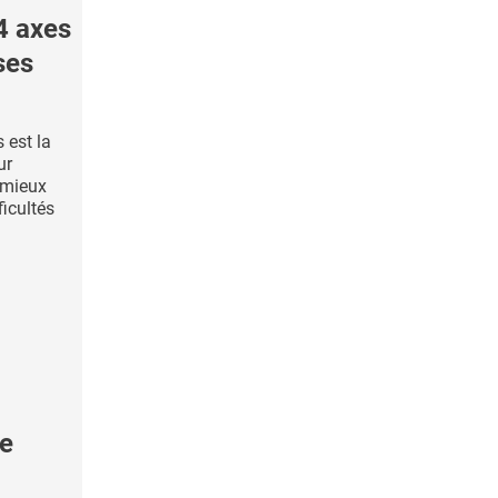
4 axes
ses
 est la
ur
r mieux
ficultés
le