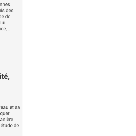
ennes
is des
de de
lui
e, ...
té,
veau et sa
iquer
manière
 étude de
..