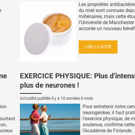
Les propriétés antibactéri
e
du miel sont connues depu
millénaires, mais cette étu
l'Université de Manchester 
accorde un nouveau bénéfic
LIRE LA SUITE
une
EXERCICE PHYSIQUE: Plus d'intensi
plus de neurones !
Actualité publiée il y a
10 années 6 mois
ion
Pour entretenir notre cer
neurogenèse, il faut prat
ourtant
l’exercice physique, de 
ion,
soutenue, confirme cette
oureux
l’Académie de Finlande. .