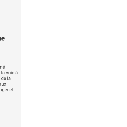
ne
mmé
 la voie à
 de la
 aux
uger et