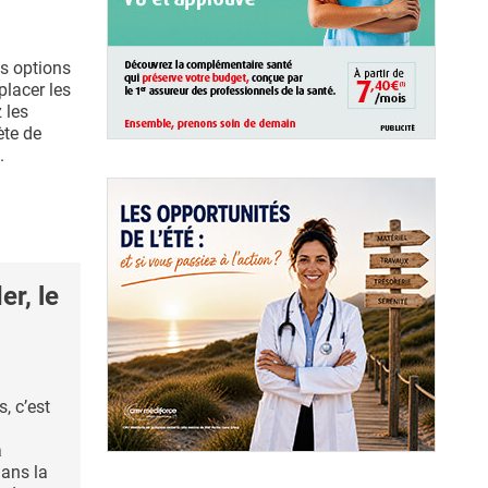
s options
lacer les
 les
ète de
.
r, le
s, c’est
a
ans la