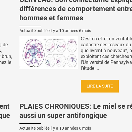
différences de comportement entr
hommes et femmes
Actualité publiée il y a
10 années 6 mois
C’est en effet un véritabl
g de
cadastre des réseaux du
,
que livrent à nouveau*, 
 brun,
exploitent ces chercheur
hez le
l’Université de Pennsylva
l’étude ...
LIRE LA SUITE
ent
PLAIES CHRONIQUES: Le miel se r
que
aussi un super antifongique
Actualité publiée il y a
10 années 6 mois