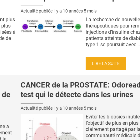
Actualité publiée il y a
10 années 5 mois
nt plus
La recherche de nouvelle
t plus
thérapeutiques pour remp
lisées à
injections d’insuline chez
ude de
patients atteints de diab
type 1 se poursuit avec ..
LIRE LA SUITE
CANCER de la PROSTATE: Odoreade
é de
test qui le détecte dans les urines
Actualité publiée il y a
10 années 5 mois
Eviter les biopsies inutile
l’objectif de plus en plus
ne a
clairement partagé par l
ement
communauté médicale d
 la