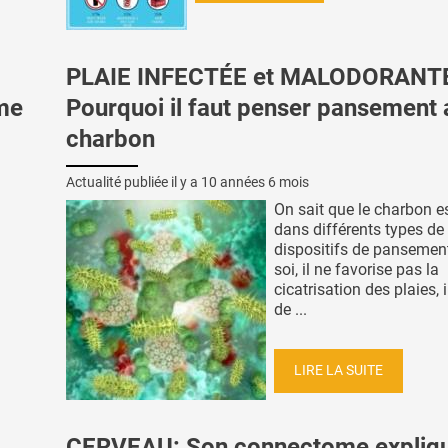
PLAIE INFECTÉE et MALODORANT
hme
Pourquoi il faut penser pansement 
charbon
Actualité publiée il y a
10 années 6 mois
On sait que le charbon es
dans différents types de
dispositifs de pansement
soi, il ne favorise pas la
cicatrisation des plaies, 
de ...
LIRE LA SUITE
CERVEAU: Son connectome expliqu