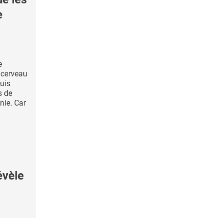
e
e
 cerveau
puis
s de
nie. Car
évèle