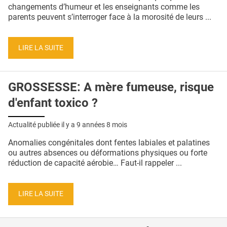
QUI SOMMES-NOUS ?
changements d’humeur et les enseignants comme les
parents peuvent s’interroger face à la morosité de leurs ...
PUBLICITÉ
CONDITIONS GÉNÉRALES
LIRE LA SUITE
CONTACT
GROSSESSE: A mère fumeuse, risque
CRÉDITS
d'enfant toxico ?
Actualité publiée il y a
9 années 8 mois
Anomalies congénitales dont fentes labiales et palatines
ou autres absences ou déformations physiques ou forte
réduction de capacité aérobie… Faut-il rappeler ...
LIRE LA SUITE