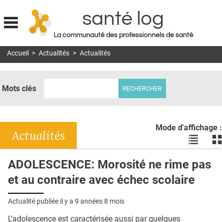
santé log
La communauté des professionnels de santé
Jump to navigation
Accueil
>
Actualités
>
Actualités
MON COMPTE
ABONNEMENT
Mots clés
S'ABONNER À LA REVUE SOIN À DOMICILE
ACTUS
Mode d'affichage :
DOSSIERS
Actualités
Voir
Vo
les
le
RÉSEAUX
actualité
ac
ADOLESCENCE: Morosité ne rime pas
en
en
E-REVUE SAD
et au contraire avec échec scolaire
liste
bl
THÉMA
Actualité publiée il y a
9 années 8 mois
L'APP
L’adolescence est caractérisée aussi par quelques