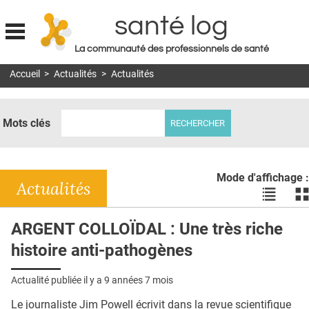
santé log
La communauté des professionnels de santé
Jump to navigation
Accueil
>
Actualités
>
Actualités
MON COMPTE
ABONNEMENT
Mots clés
S'ABONNER À LA REVUE SOIN À DOMICILE
ACTUS
Mode d'affichage :
DOSSIERS
Actualités
Voir
Vo
les
le
RÉSEAUX
actualité
ac
ARGENT COLLOÏDAL : Une très riche
en
en
E-REVUE SAD
histoire anti-pathogènes
liste
bl
THÉMA
Actualité publiée il y a
9 années 7 mois
L'APP
Le journaliste Jim Powell écrivit dans la revue scientifique