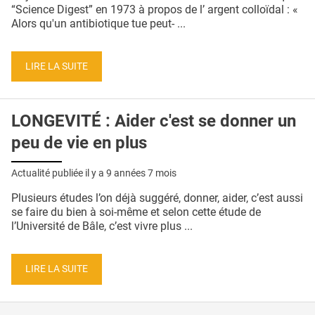
QUI SOMMES-NOUS ?
“Science Digest” en 1973 à propos de l’ argent colloïdal : «
Alors qu'un antibiotique tue peut- ...
PUBLICITÉ
CONDITIONS GÉNÉRALES
LIRE LA SUITE
CONTACT
LONGEVITÉ : Aider c'est se donner un
CRÉDITS
peu de vie en plus
Actualité publiée il y a
9 années 7 mois
Plusieurs études l’on déjà suggéré, donner, aider, c’est aussi
se faire du bien à soi-même et selon cette étude de
l’Université de Bâle, c’est vivre plus ...
LIRE LA SUITE