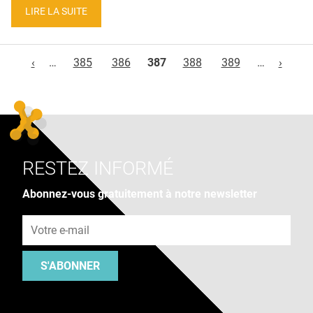
LIRE LA SUITE
Pages
‹
…
385
386
387
388
389
…
›
RESTEZ INFORMÉ
Abonnez-vous gratuitement à notre newsletter
Adresse e-mail
S'ABONNER