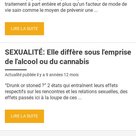
QUI SOMMES-NOUS ?
traitement à part entière et plus qu’un facteur de mode de
vie sain comme le moyen de prévenir une ...
PUBLICITÉ
CONDITIONS GÉNÉRALES
LIRE LA SUITE
CONTACT
SEXUALITÉ: Elle diffère sous l'emprise
CRÉDITS
de l'alcool ou du cannabis
Actualité publiée il y a
9 années 12 mois
“Drunk or stoned ?” 2 états qui entraînent leurs effets
respectifs sur les rencontres et les relations sexuelles, des
effets passés ici à la loupe de ces ...
LIRE LA SUITE