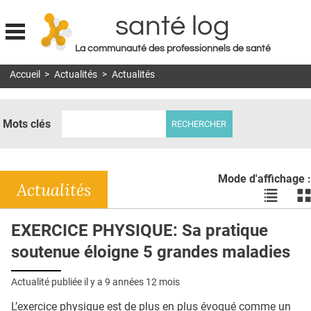
santé log
La communauté des professionnels de santé
Jump to navigation
Accueil
>
Actualités
>
Actualités
MON COMPTE
ABONNEMENT
Mots clés
S'ABONNER À LA REVUE SOIN À DOMICILE
ACTUS
Mode d'affichage :
DOSSIERS
Actualités
Voir
Vo
les
le
RÉSEAUX
actualité
ac
EXERCICE PHYSIQUE: Sa pratique
en
en
E-REVUE SAD
soutenue éloigne 5 grandes maladies
liste
bl
THÉMA
Actualité publiée il y a
9 années 12 mois
L'APP
L’exercice physique est de plus en plus évoqué comme un