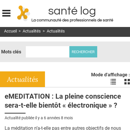
santé log
La communauté des professionnels de santé
Jump to navigation
Accueil
>
Actualités
>
Actualités
MON COMPTE
ABONNEMENT
Mots clés
S'ABONNER À LA REVUE SOIN À DOMICILE
ACTUS
Mode d'affichage :
DOSSIERS
Actualités
Voir
Vo
les
le
RÉSEAUX
actualité
ac
eMEDITATION : La pleine conscience
en
en
E-REVUE SAD
sera-t-elle bientôt « électronique » ?
liste
bl
THÉMA
Actualité publiée il y a
6 années 8 mois
L'APP
La méditation n’a-t-elle pas entre autres objectifs de nous