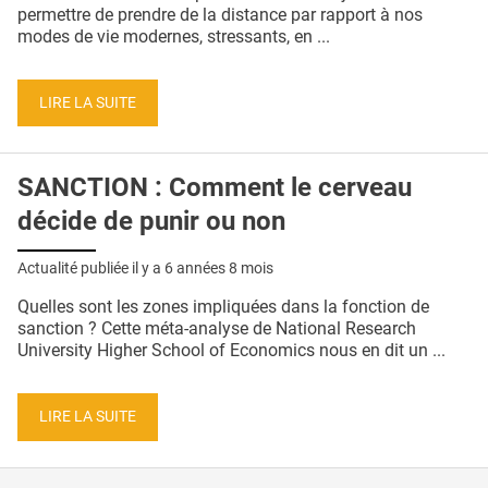
QUI SOMMES-NOUS ?
permettre de prendre de la distance par rapport à nos
modes de vie modernes, stressants, en ...
PUBLICITÉ
CONDITIONS GÉNÉRALES
LIRE LA SUITE
CONTACT
SANCTION : Comment le cerveau
CRÉDITS
décide de punir ou non
Actualité publiée il y a
6 années 8 mois
Quelles sont les zones impliquées dans la fonction de
sanction ? Cette méta-analyse de National Research
University Higher School of Economics nous en dit un ...
LIRE LA SUITE