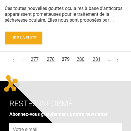
Ces toutes nouvelles gouttes oculaires à base d'anticorps
apparaissent prometteuses pour le traitement de la
sécheresse oculaire. Elles nous sont proposées par ...
LIRE LA SUITE
Pages
‹
…
277
278
279
280
281
…
›
RESTEZ INFORMÉ
Abonnez-vous gratuitement à notre newsletter
Adresse e-mail