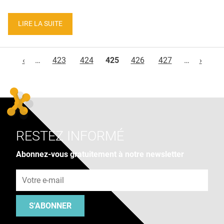
LIRE LA SUITE
Pages
‹
…
423
424
425
426
427
…
›
RESTEZ INFORMÉ
Abonnez-vous gratuitement à notre newsletter
Adresse e-mail
S'ABONNER