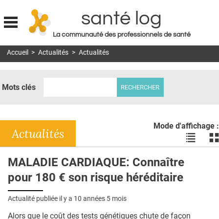
santé log
La communauté des professionnels de santé
Jump to navigation
Accueil
>
Actualités
>
Actualités
MON COMPTE
ABONNEMENT
Mots clés
S'ABONNER À LA REVUE SOIN À DOMICILE
ACTUS
Mode d'affichage :
DOSSIERS
Actualités
Voir
Vo
les
le
RÉSEAUX
actualité
ac
MALADIE CARDIAQUE: Connaître
en
en
E-REVUE SAD
pour 180 € son risque héréditaire
liste
bl
THÉMA
Actualité publiée il y a
10 années 5 mois
L'APP
Alors que le coût des tests génétiques chute de façon