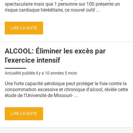
QUI SOMMES-NOUS ?
spectaculaire mais que 1 personne sur 100 présente un
risque cardiaque héréditaire, ce nouvel outil ...
PUBLICITÉ
CONDITIONS GÉNÉRALES
LIRE LA SUITE
CONTACT
ALCOOL: Éliminer les excès par
CRÉDITS
l'exercice intensif
Actualité publiée il y a
10 années 5 mois
Une forte capacité aérobique peut protéger le foie contre la
consommation excessive et chronique d'alcool, révèle cette
étude de l’Université de Missouri- ...
LIRE LA SUITE