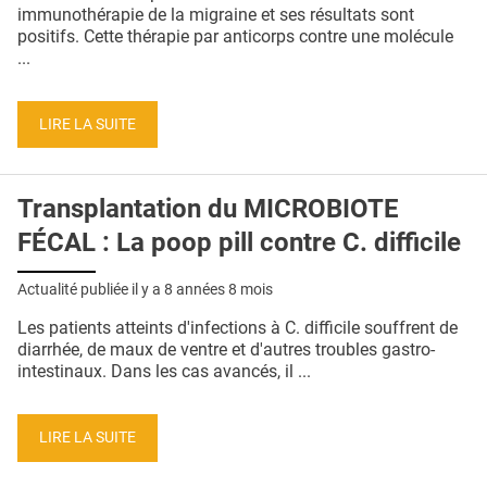
QUI SOMMES-NOUS ?
immunothérapie de la migraine et ses résultats sont
positifs. Cette thérapie par anticorps contre une molécule
PUBLICITÉ
...
CONDITIONS GÉNÉRALES
LIRE LA SUITE
CONTACT
CRÉDITS
Transplantation du MICROBIOTE
FÉCAL : La poop pill contre C. difficile
Actualité publiée il y a
8 années 8 mois
Les patients atteints d'infections à C. difficile souffrent de
diarrhée, de maux de ventre et d'autres troubles gastro-
intestinaux. Dans les cas avancés, il ...
LIRE LA SUITE