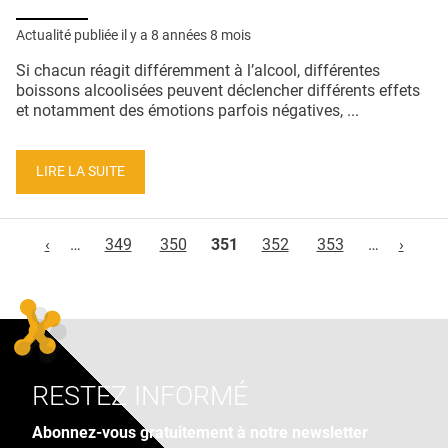
Actualité publiée il y a
8 années 8 mois
Si chacun réagit différemment à l’alcool, différentes
boissons alcoolisées peuvent déclencher différents effets
et notamment des émotions parfois négatives, ...
LIRE LA SUITE
Pages
‹
…
349
350
351
352
353
…
›
RESTEZ INFORMÉ
Abonnez-vous gratuitement à notre newsletter