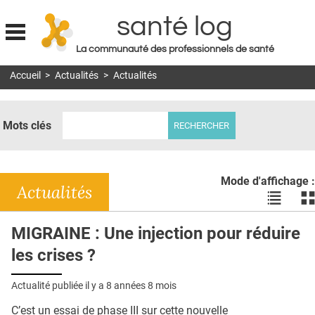
santé log
La communauté des professionnels de santé
Jump to navigation
Accueil
>
Actualités
>
Actualités
MON COMPTE
ABONNEMENT
Mots clés
S'ABONNER À LA REVUE SOIN À DOMICILE
ACTUS
Mode d'affichage :
DOSSIERS
Actualités
Voir
Vo
les
le
RÉSEAUX
actualité
ac
MIGRAINE : Une injection pour réduire
en
en
E-REVUE SAD
les crises ?
liste
bl
THÉMA
Actualité publiée il y a
8 années 8 mois
L'APP
C’est un essai de phase III sur cette nouvelle