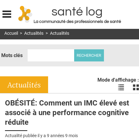
santé log
La communauté des professionnels de santé
Jump to navigation
Accueil
>
Actualités
>
Actualités
MON COMPTE
ABONNEMENT
Mots clés
S'ABONNER À LA REVUE SOIN À DOMICILE
ACTUS
Mode d'affichage :
DOSSIERS
Actualités
Voir
Vo
les
le
RÉSEAUX
actualité
ac
OBÉSITÉ: Comment un IMC élevé est
en
en
E-REVUE SAD
associé à une performance cognitive
liste
bl
THÉMA
réduite
L'APP
Actualité publiée il y a
9 années 9 mois