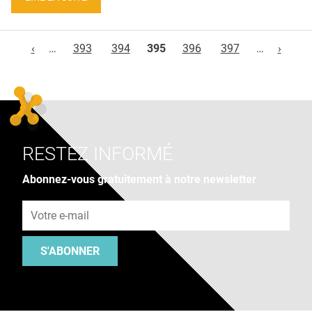
Pages
‹
…
393
394
395
396
397
…
›
RESTEZ INFORMÉ
Abonnez-vous gratuitement à notre newsletter
Adresse e-mail
S'ABONNER