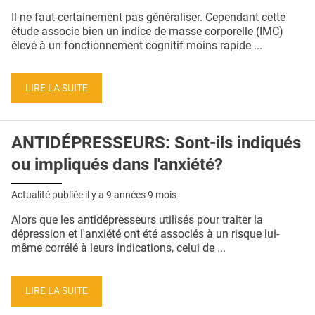
QUI SOMMES-NOUS ?
Il ne faut certainement pas généraliser. Cependant cette
étude associe bien un indice de masse corporelle (IMC)
PUBLICITÉ
élevé à un fonctionnement cognitif moins rapide ...
CONDITIONS GÉNÉRALES
LIRE LA SUITE
CONTACT
CRÉDITS
ANTIDÉPRESSEURS: Sont-ils indiqués
ou impliqués dans l'anxiété?
Actualité publiée il y a
9 années 9 mois
Alors que les antidépresseurs utilisés pour traiter la
dépression et l'anxiété ont été associés à un risque lui-
même corrélé à leurs indications, celui de ...
LIRE LA SUITE