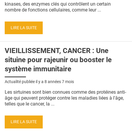
QUI SOMMES-NOUS ?
kinases, des enzymes clés qui contrôlent un certain
nombre de fonctions cellulaires, comme leur ...
PUBLICITÉ
CONDITIONS GÉNÉRALES
LIRE LA SUITE
CONTACT
VIEILLISSEMENT, CANCER : Une
CRÉDITS
situine pour rajeunir ou booster le
système immunitaire
Actualité publiée il y a
8 années 7 mois
Les sirtuines sont bien connues comme des protéines anti-
âge qui peuvent protéger contre les maladies liées à l'âge,
telles que le cancer, la ...
LIRE LA SUITE