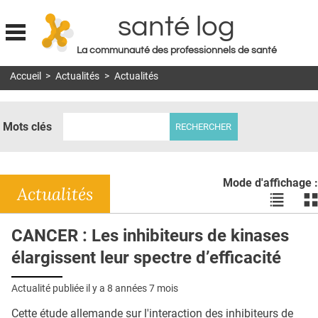
santé log
La communauté des professionnels de santé
Jump to navigation
Accueil
>
Actualités
>
Actualités
MON COMPTE
ABONNEMENT
Mots clés
S'ABONNER À LA REVUE SOIN À DOMICILE
ACTUS
Mode d'affichage :
DOSSIERS
Actualités
Voir
Vo
les
le
RÉSEAUX
actualité
ac
CANCER : Les inhibiteurs de kinases
en
en
E-REVUE SAD
élargissent leur spectre d’efficacité
liste
bl
THÉMA
Actualité publiée il y a
8 années 7 mois
L'APP
Cette étude allemande sur l'interaction des inhibiteurs de